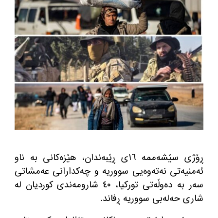
ڕۆژی سێشه‌ممه‌ ١٦ی ڕێبه‌ندان، هێزه‌كانی به‌ ناو
ئه‌منیه‌تی نه‌ته‌وه‌یی سووریه و چه‌كدارانی عه‌مشاتی
سه‌ر به‌ ده‌وڵه‌تی توركیا، ٤٠ شارومه‌ندی كوردیان له‌
شاری حه‌له‌بی سووریه ڕفاند.