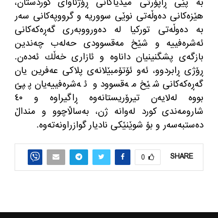
به‌ پێی ڕاپۆرتی میدیاكانی ڕۆژئاوای كوردستان،
هێزه‌كانی ده‌وڵه‌تی نوێی سووریه‌ و گرووپه‌كانی سه‌ر
به‌ ده‌وڵه‌تی توركیا له‌ ده‌ورووبه‌ری گه‌ڕه‌كه‌كانی
ئه‌شره‌فییه‌ و شێخ مه‌قسوودی حه‌له‌ب چه‌ندین
بازگه‌ی پشگنینیان داناوه‌ و ئازاری خه‌ڵك ئه‌ده‌ن.
ڕۆژی ڕابردوو، ئه‌و ئۆتۆمبێلانه‌ی پلاكی عه‌فرین یان
گه‌ڕه‌كه‌كانی شێخ مه‌قسوود و ئه‌شره‌فییه‌یان پپێ
بووه‌ له‌لایه‌ن تیرۆریستانه‌وه‌ ڕاگیراوه‌ و ٤٠
شارومه‌ندی كورد له‌وانه ژن، به‌ساڵاچوو و منداڵ
ده‌ستبه‌سه‌ر و بۆ شوێنێكی نادیار گوازراونه‌ته‌وه‌.
SHARE
0