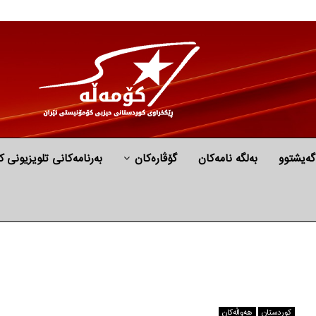
گه‌یشتوو
به‌لگه‌ نامه‌كان
گۆڤارەکان
بەرنامەکانی تلویزیونی ک
كوردستان
هه‌واڵه‌کان