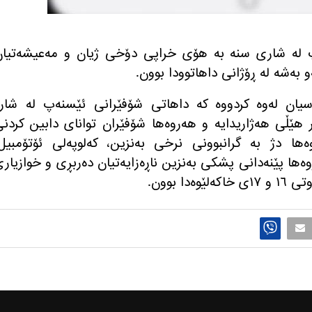
‌پ له‌ شاری سنه‌ به‌ هۆی خراپی دۆخی ژیان و مه‌عیشه‌تیا
ه‌شه‌ له‌ ڕۆژانی داهاتوودا بوون.
اسیان لەوە کردووە كه‌ داهاتی شۆفێرانی ئێسنه‌پ له‌ شاره
ر هێڵی هه‌ژاریدایه‌ و هه‌روه‌ها شۆفێران توانای دابین كردن
وه‌ها دژ به‌ گرانبوونی نرخی به‌نزین، كه‌لوپه‌لی ئۆتۆمبیل
‌ها پێنه‌دانی پشكی به‌نزین ناڕه‌زایه‌تیان ده‌ربڕی و خوازیار
ا بوون.