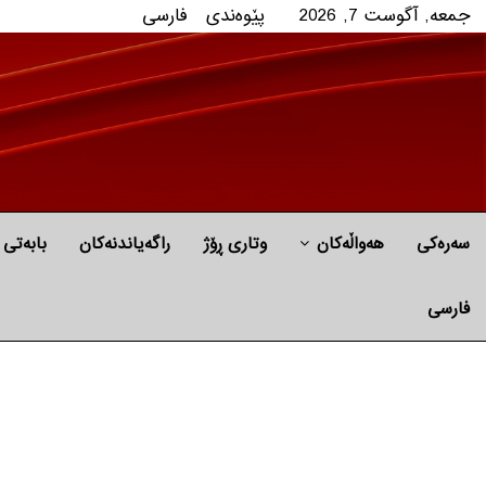
جمعه, آگوست 7, 2026
پێوه‌ندی
فارسی
سەرەکی
هه‌واڵه‌کان
وتاری ڕۆژ
راگه‌یاندنه‌كان
بابه‌تی 
فارسی