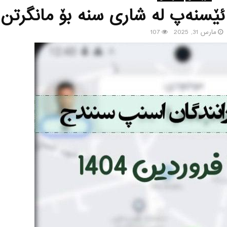
ئێسنه‌پ له‌ شاری سنه‌ بۆ مانگرتن
مارس 31, 2025
107