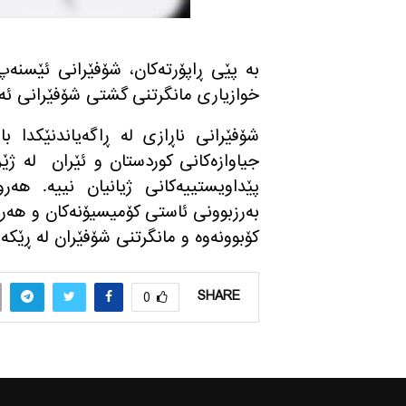
به‌ پێی ڕاپۆرته‌كان، شۆفێرانی ئێسنه
خوازیاری مانگرتنی گشتی شۆفێرانی ئه‌و ب
شۆفێرانی ناڕازی له‌ ڕاگه‌یاندنێکدا ب
جیاوازه‌كانی كوردستان و ئێران
له‌ ژێ
پێداویستییه‌كانی ژیانیان نییه‌. هه‌ر
به‌رزبوونی ئاستی كۆمیسیۆنه‌كان و هه‌روه
كۆبوونه‌وه‌ و مانگرتنی شۆفێران له‌ ڕێكه‌وتی ١٦ و ١٧ی خاكه‌لێوه‌د
SHARE
0