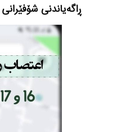
ڕاگه‌یاندنی شۆفێرانی 