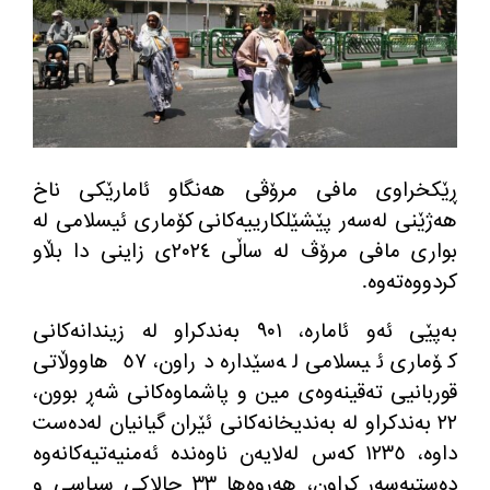
ڕێكخراوی مافی مرۆڤی هه‌نگاو ئامارێكی ناخ
هه‌ژێنی له‌سه‌ر پێشێلكارییه‌كانی كۆماری ئیسلامی له‌
بواری مافی مرۆڤ له‌ ساڵی ٢٠٢٤ی زاینی دا بڵاو
كردووه‌ته‌وه‌.
بەپێی ئه‌و ئاماره‌، ٩٠١ بەندکراو له‌ زیندانه‌كانی
كۆماری ئیسلامی لەسێدارە دراون، ٥٧ هاووڵاتی
قوربانیی تەقینەوەی مین و پاشماوه‌كانی شه‌ڕ بوون،
٢٢ بەندکراو لە بەندیخانەکانی ئێران گیانیان لەدەست
داوە، ١٢٣٥ كه‌س له‌لایه‌ن ناوه‌نده‌ ئه‌منیه‌تیه‌كانه‌وه‌
دەستبەسەر کراون، هه‌روه‌ها ٣٣ چالاکی سیاسی و