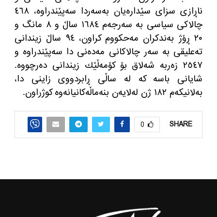
ناڕازی سزای سێدارەیان بەسەردا سەپێندراوە، ٤٦٨
چالاکی سیاسی به‌ سەرجەم ١٦٨٤ ساڵ و ٨ مانگ و
٢٠ ڕۆژ بەندکران مه‌حكووم كراون، ٩٤ ساڵ زیندانی
ته‌علیقی به‌ سه‌ر چالاكانی مه‌ده‌نی دا سه‌پێندراوه‌ و
٢٥٤٧ زه‌ربه‌ شه‌لاق بۆ كۆمه‌ڵێك زیندانی ده‌رچووه‌.
شایانی باسه‌ كه‌ له‌ ساڵی ڕابردووی زاینی دا،
به‌لانیكه‌م ١٨٢ ژن له‌لایه‌ن بنه‌ماڵه‌كانیانه‌وه‌ كوژراون.
SHARE
0