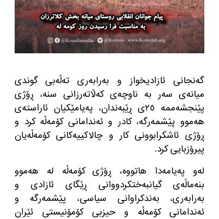
گه‌نجانی ئازادیخواز و به‌رابه‌ری ته‌ڵه‌بی گوندی
میانه‌ی سه‌ر به‌ ناوچه‌ی كه‌ڵاته‌رزانی سنه‌، ڕۆژی
پێنجشه‌ممه‌ ٢٥ی ڕێبه‌ندان، په‌یامێكیان ئاراسته‌ی
هه‌موو پێشمه‌رگه‌، كادر و ئه‌ندامانی كۆمه‌ڵه‌ كرد و
ڕۆژی ئاشكرابوونی كار و چالاكییه‌كانی كۆمه‌ڵه‌یان
پیرۆزبایی كرد
.
له‌و په‌یامه‌دا هاتووه‌، ڕۆژی كۆمه‌ڵه‌ له‌ هه‌موو
بنه‌ماڵه‌ی گیانبه‌ختكردووانی ڕێگای ئازادی و
به‌رابه‌ری، به‌ندكراوانی سیاسی، پێشمه‌رگه‌ و
ئه‌ندامانی كۆمه‌ڵه‌ و حیزبی كۆمۆنیستی ئێران