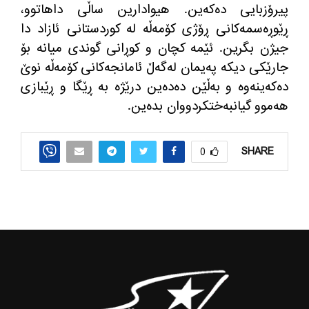
پیرۆزبایی ده‌كه‌ین
.
هیوادارین ساڵی داهاتوو،
ڕێوڕه‌سمه‌كانی ڕۆژی كۆمه‌ڵه‌ له‌ كوردستانی ئازاد دا
جیژن بگرین
.
ئێمه كچان و كوڕانی گوندی میانه بۆ
جارێكی دیكه‌ په‌یمان له‌گه‌ڵ ئامانجه‌كانی كۆمه‌ڵه‌ نوێ
ده‌كه‌ینه‌وه‌ و به‌ڵێن ده‌ده‌ین درێژه‌ به‌ ڕێگا و ڕێبازی
هه‌موو گیانبه‌ختكردووان بده‌ین
.
SHARE
0