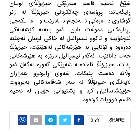
شێخ نه‌عیم قاسم سه‌رۆكی حیزبۆڵڵای لوبنان
ڕایگه‌یاند: پڕۆسه‌ی چه‌ككردنی حیزبۆڵڵا له‌ ژێر
گوشاری ده‌ره‌كی ئه‌نجام نادرێت و ملكه‌جی
بڕیاره‌كانی ده‌وڵه‌ت نابن. ئه‌و بابه‌ته‌ كێشه‌یه‌كی
نێوخۆییه‌ و تاكوو ئیسڕائیل له‌ خاكی لوبنان نه‌چێته
ده‌ره‌وه‌ و كۆتایی به‌ هێرشه‌كانی نه‌هێنێت، حیزبۆڵڵا
چه‌ك دانانێت. ئه‌گه‌ر ئیسڕائیل درێژه‌ به‌ هێرشه‌كانی
بدات، حیزبۆڵڵا ئاماده‌یه‌ شه‌ڕێكی گه‌وره‌ له‌گه‌ڵ ئه‌و
وڵاته ده‌ست پێبكات. شه‌وی ڕابردوو هه‌زاران
لایه‌نگری حیزبۆڵڵا له‌ سه‌ر شه‌قامه‌كانی به‌یرووت
خۆپێشاندانیان كرد و پشتیوانی خۆیان له‌ نه‌عیم
قاسم دووپات كرده‌وه‌.
SHARE
0