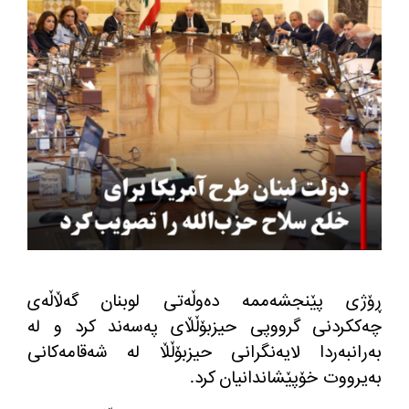
ڕۆژی پێنجشه‌ممه‌ ده‌وڵه‌تی لوبنان گه‌ڵاڵه‌ی
چه‌ككردنی گرووپی حیزبۆڵڵای په‌سه‌ند كرد و له‌
به‌رانبه‌ردا لایه‌نگرانی حیزبۆڵڵا له‌ شه‌قامه‌كانی
به‌یرووت خۆپێشاندانیان كرد.