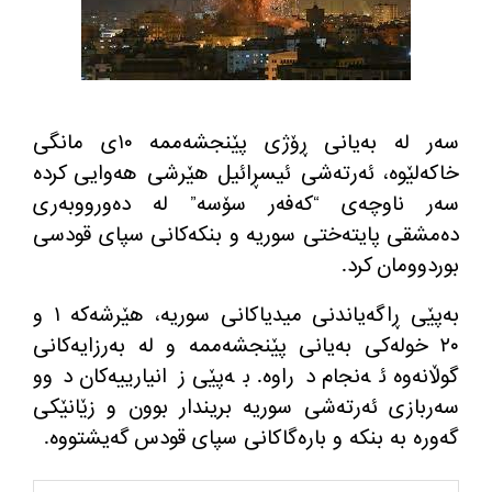
سه‌ر له‌ به‌یانی ڕۆژی پێنجشه‌ممه‌ ١٠ی مانگی
خاكه‌لێوه‌، ئه‌رته‌شی ئیسڕائیل هێرشی هه‌وایی كرده‌
سه‌ر ناوچه‌ی “كه‌فه‌ر سۆسه‌” له‌ ده‌ورووبه‌ری
ده‌مشقی پایته‌ختی سوریه‌ و بنكه‌كانی سپای قودسی
بوردوومان كرد.
به‌پێی ڕاگه‌یاندنی میدیاكانی سوریه‌، هێرشه‌كه ١ و
٢٠ خوله‌كی به‌یانی پێنجشه‌ممه‌ و‌ له‌ به‌رزایه‌كانی
گوڵانه‌وه‌ ئه‌نجام دراوه‌. به‌پێی زانیارییه‌كان دوو
سه‌ربازی ئه‌رته‌شی سوریه‌ بریندار بوون و زێانێكی
گه‌وره‌ به‌ بنكه‌ و باره‌گاكانی سپای قودس گه‌یشتووه‌.