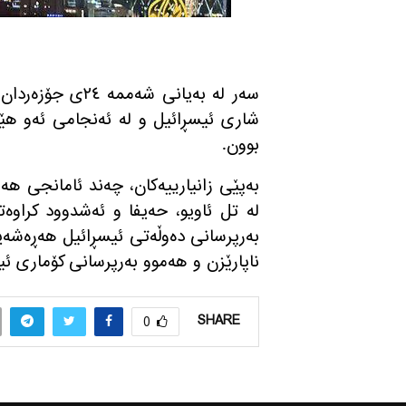
سه‌ر له‌ به‌یانی
بوون.
به‌پێی زانیارییه‌كان، چه‌ند ئامانجی هه
له‌ تل ئاویو، حه‌یفا و ئه‌شدوود كراوه‌ت
به‌رپرسانی ده‌وڵه‌تی ئیسڕائیل هه‌ڕه‌شه‌یا
ناپارێزن و هه‌موو به‌رپرسانی كۆماری ئیسل
SHARE
0