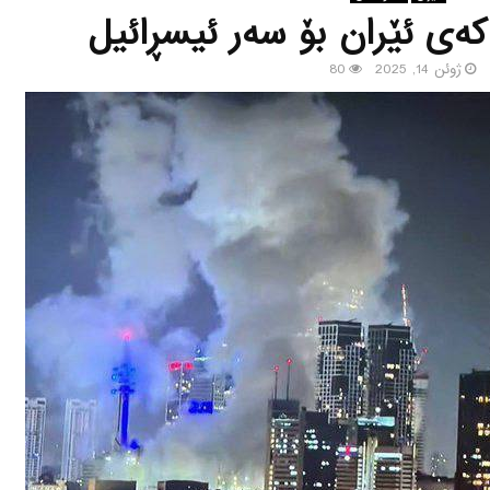
‌ی ئێران بۆ سه‌ر ئیسڕائیل
ژوئن 14, 2025
80