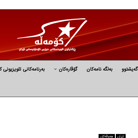
گه‌یشتوو
به‌لگه‌ نامه‌كان
گۆڤارەکان
بەرنامەکانی تلویزیونی ک
ئێران
هه‌واڵه‌کان