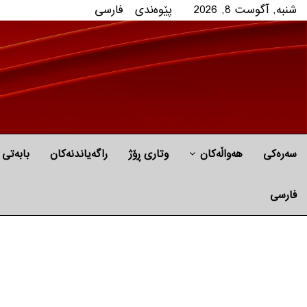
شنبه, آگوست 8, 2026
پێوه‌ندی
فارسی
سەرەکی
هه‌واڵه‌کان
وتاری ڕۆژ
راگه‌یاندنه‌كان
بابه‌تی 
فارسی