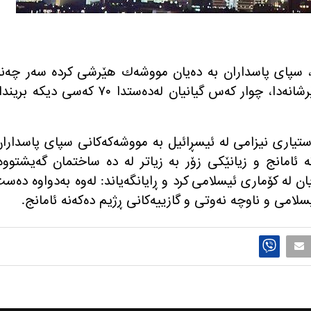
 شه‌ممه‌ ٢٤ی جۆزه‌ردان، سپای پاسداران به‌ ده‌یان مووشه‌ك هێرشی كرده‌ سه‌ر چه‌ن
شاری ئیسڕائیل و له‌ ئه‌نجامی ئه‌و هێرشانه‌دا، چوار كه‌س گیانیان له‌ده‌ستدا ٧٠ كه‌سی دیكه‌ بر
‌ستیاری نیزامی له‌ ئیسڕائیل به‌ مووشه‌كه‌كانی سپای پاسدارا
ه‌ ئامانج و زیانێكی زۆر به‌ زیاتر له‌ ده‌ ساختمان گه‌یشتووه‌
ن له‌ كۆماری ئیسلامی كرد و ڕایانگه‌یاند: له‌وه‌ به‌دواوه‌ ده‌س
امی و ناوچه‌ نه‌وتی و گازییه‌كانی ڕژیم ده‌كه‌نه‌ ئامانج.