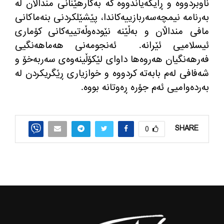
ناوبردووە و ڕایگەیاندووە کە بەکارهێنانی منداڵان لە
بەرنامە نیمچە‌سەربازییەکاندا، پێشێلکردنی بنەماکانی
مافی منداڵان و بەڵێنە نێودەوڵەتییەکانی کۆماری
ئیسلامیی ئێرانە
. ئەنجومەنی هەماهەنگیی
فەرهەنگیان هەروەها داوای لێکۆڵینەوەی سەربەخۆ و
شەفافی لەم بابەتە کردووە و خوازیاری ڕێگریکردن لە
بەردەوامیی ئەم جۆرە ڕەوتانە بووە.
SHARE
0