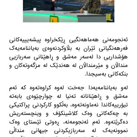
ئەنجومەنی هەماهەنگیی ڕێکخراوە پیشەیییەکانی
فەرهەنگیانی ئێران بە بڵاوکردنەوەی بەیاننامەیەک
هۆشداریی دا لەسەر مەشق و ڕاهێنانی سەربازیی
منداڵان و مێرمنداڵان لە هەندێک لە مزگەوتەکان و
بنکەکانی بەسیجدا
.
لەو بەیاننامەیەدا جەخت لەوە کراوەتەوە کە ئەم
مەشق و ڕاهێنانانە تەنیا لە چوارچێوەی بابەتە
تیۆرییەکاندا نەماونەتەوە، بەڵکوو کارکردنی پراکتیکی
بە چەکەکانی وەک کلاشینکۆف و وینچستەریش
دەگرێتەوە
.
ئەم ئەنجومەنە، ڕەوتی ئێستای وەک
نموونەیەک لە سەربازیکردنی جیهانی منداڵی