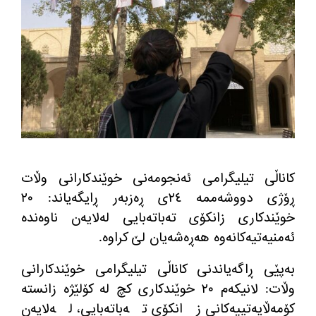
كاناڵی تیلیگرامی ئه‌نجومه‌نی خوێندكارانی وڵات
ڕۆژی دووشه‌ممه‌ ٢٤ی ڕه‌زبه‌ر ڕایگه‌یاند: ٢٠
خوێندكاری زانكۆی ته‌باته‌بایی له‌لایه‌ن ناوه‌نده‌
ئه‌منیه‌تیه‌كانه‌وه‌ هه‌ڕه‌شه‌یان لێ كراوه‌.
به‌پێی ڕاگه‌یاندنی كاناڵی تیلیگرامی خوێندكارانی
وڵات: لانیکەم ٢٠ خوێندکاری کچ لە كۆلێژه‌ زانستە
کۆمەڵایەتییەکانی زانکۆی تەباتەبایی، لەلایەن