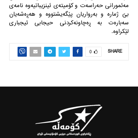
مەئمورانی حه‌راسه‌ت و كۆمیته‌ی ئینزیباتیه‌وه‌ نامەی
بێ ژمارە و بەرواریان پێگەیشتووە و هەڕەشەیان
سەبارەت بە ڕەچاونه‌کردنی حیجابی ئیجباری
لێكراوە.
SHARE
0