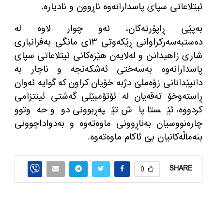
ئیتلاعاتی سپای پاسدارانه‌وه‌ ناڕوون و نادیاره‌.
به‌پێی ڕاپۆرته‌كان، ئه‌و چوار لاوه‌ له‌
ده‌ستبه‌سه‌ركراوانی ڕێكه‌وتی ١٣ی مانگی به‌فرانباری
شاری زاهیدانن و له‌لایه‌ن هێزه‌كانی ئیتلاعاتی سپای
پاسدارانه‌وه‌ به‌سه‌ختی ئه‌شكه‌نجه و ناچار به‌
دانپێدانانی زۆه‌ملێ دژبه‌ خۆیان كراون كه‌ گوایه‌ ئه‌وان
ڕاسته‌وخۆ ته‌قه‌یان له‌ ئۆتۆمبێلی گه‌شتی ئینتزامی
كردووه‌، ئێستا پاش تێپه‌ڕبوونی دوو حه‌وتوو
چاره‌نووسیان به‌ناڕوونی ماوه‌ته‌وه‌ و به‌دواداچوونی
بنه‌ماڵه‌كانیان بێ ئاكام ماوه‌ته‌وه‌.
SHARE
0