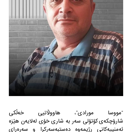
“مووسا مورادی”، هاووڵاتیی خەڵکی
شارۆچکەی کۆتۆلی سەر بە شاری خۆی لەلایەن هێزە
ئەمنییەکانی ڕژیمه‌وه‌ دەستبەسەرکرا و سەرەڕای