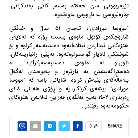
تێپەڕبوونی سێ حەفتە به‌سه‌ر كاتی به‌ندكرانی،
چارەنووسی به‌ ناڕوونی ماوه‌ته‌وه‌.
“مووسا مورادی”، تەمەن ٥١ ساڵ و خەڵکی
شارۆچکەی کۆتۆل ماوەی بیست ڕۆژە کە لەلایەن
هێزەکانی ئیدارەی ئیتلاعاتەوە دەستبەسەر کراوە و بۆ
شوێنێکی نادیار گواستراوەتەوە. به‌پێی زانیارییه‌كان،
ناوبراو لە ماوەی دەستبەسەرکرانیدا لە
دەستڕاگەیشتن بە پارێزەر و پەیوەندی له‌گه‌ڵ
بنه‌ماڵه‌كه‌ی بێبەش كراوه‌. شایانی باسه‌ كه‌ “مووسا
مورادی” پیشه‌ی كرێكارییه‌ و ڕۆژی هه‌ینی ٢٨ی
ڕه‌زبه‌ری ١٤٠٢ به‌بێ به‌ڵگه‌ی قه‌زایی له‌لایه‌ن هێزه‌كای
حكوومه‌ته‌وه‌ ڕفێندرا.
SHARE
0