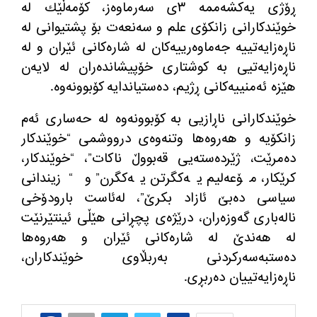
ڕۆژی یه‌كشه‌ممه‌ ٣ی سه‌رماوه‌ز، كۆمه‌ڵێك له‌
خوێندكارانی زانكۆی علم و سه‌نعه‌ت بۆ پشتیوانی له‌
ناڕه‌زایه‌تییه‌ جه‌ماوه‌رییه‌كان له‌ شاره‌كانی ئێران و له‌
ناڕه‌زایه‌تیی به‌ كوشتاری خۆپیشانده‌ران له‌ لایه‌ن
هێزه‌ ئه‌منییه‌كانی ڕژیم، ده‌ستیاندایه‌ كۆبوونه‌وه‌.
خوێندكارانی ناڕازیی به‌ كۆبوونه‌وه‌ له‌ حه‌ساری ئه‌م
زانكۆیه‌ و هه‌روه‌ها وتنه‌وه‌ی درووشمی “خوێندكار
ده‌مرێت، ژێرده‌سته‌یی قه‌بووڵ ناكات”، “خوێندكار،
كرێكار، مۆعه‌لیم یه‌كگرتن یه‌كگرن” و “زیندانی
سیاسی ده‌بێ ئازاد بكرێ”، له‌ئاست بارودۆخی
ناله‌باری گه‌وزه‌ران، درێژه‌ی پچڕانی هێڵی ئینتێرنێت
له‌ هه‌ندێ له‌ شاره‌كانی ئێران و هه‌روه‌ها
ده‌ستبه‌سه‌ركردنی به‌ربڵاوی خوێندكاران،
ناڕه‌زایه‌تییان ده‌ربڕی.