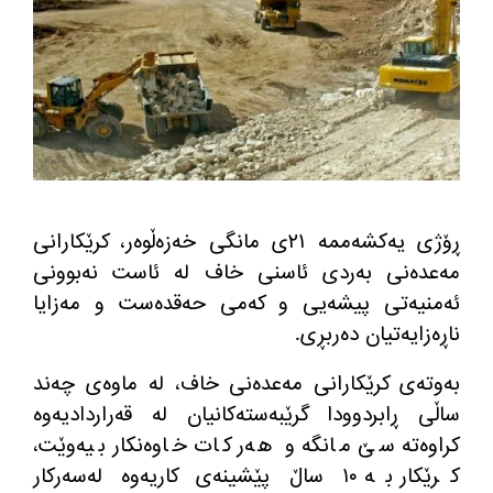
ڕۆژی یه‌كشه‌ممه‌ ٢١ی مانگی خه‌زه‌ڵوه‌ر، كرێكارانی
مه‌عده‌نی به‌ردی ئاسنی خاف له‌ ئاست نه‌بوونی
ئه‌منیه‌تی پیشه‌یی و كه‌می حه‌قده‌ست و مه‌زایا
ناڕه‌زایه‌تیان ده‌ربڕی.
به‌وته‌ی كرێكارانی مه‌عده‌نی خاف، له‌ ماوه‌ی چه‌ند
ساڵی ڕابردوودا گرێبه‌سته‌كانیان له‌ قه‌راردادیه‌وه‌
كراوه‌ته‌ سێ مانگه‌ و هه‌ر كات خاوه‌نكار بیه‌وێت،
كرێكار به‌ ١٠ ساڵ پێشینه‌ی كاریه‌وه‌ له‌سه‌ركار