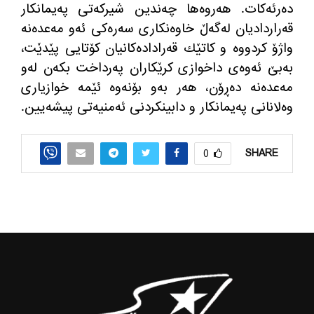
ده‌رئه‌كات. هه‌روه‌ها چه‌ندین شیركه‌تی په‌یمانكار
قه‌راردادیان له‌گه‌ڵ خاوه‌نكاری سه‌ره‌كی ئه‌و مه‌عده‌نه‌
واژۆ كردووه‌ و كاتێك قه‌راداده‌كانیان كۆتایی پێدێت،
به‌بێ ئه‌وه‌ی داخوازی كرێكاران په‌رداخت بكه‌ن له‌و
مه‌عده‌نه‌ ده‌ڕۆن، هه‌ر به‌و بۆنه‌وه‌ ئێمه خوازیاری
وه‌لانانی په‌یمانكار و دابینكردنی ئه‌منیه‌تی پیشه‌یین.
SHARE
0