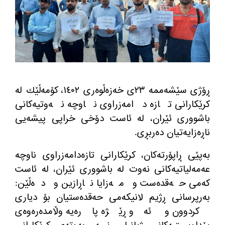
ڕۆژی سێشه‌ممه‌ ٢٣ی خه‌زه‌ڵوه‌ری ١٤٠٢، كۆمه‌ڵێك له‌
كرێكارانی تازه‌ دامه‌زراوی ناوچه‌ نه‌وتیه‌كانی
باشووری ئێران، له‌ ئاست دۆخی خراپی پیشه‌یی
ناڕه‌زایه‌تیان ده‌ربڕی.
به‌پێی ڕاپۆرته‌كان، كرێكارانی تازه‌دامه‌زراوی ناوچه‌
عه‌مه‌لیاتیه‌كانی نه‌وت له‌ باشووری ئێران، له‌ ئاست
كه‌می حه‌قده‌ست و مه‌زایا ناڕازین و ده‌ڵێن:
به‌رپرسانی ڕژیم لانیكه‌می حه‌قده‌ستیان بۆ دیاری
كردوون و ئه‌و ڕێژه‌ پاره‌یه‌ وڵامده‌ره‌وه‌ی