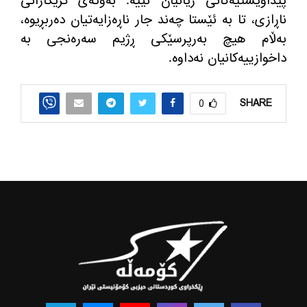
پێداویستیه‌كانی ژیانیان نییه‌. به‌وته‌ی كرێكارانی
ناڕازی، تا به‌ ئێستا چه‌ند جار ناڕه‌زایه‌تیان ده‌ربڕیوه‌،
به‌ڵام هیچ به‌رپرسێكی ڕژیم سه‌ره‌نجی به‌
داخوازییه‌كانیان نه‌داوه‌.
SHARE
0