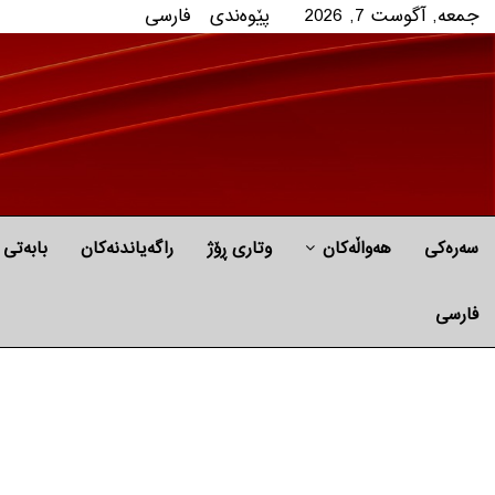
جمعه, آگوست 7, 2026
پێوه‌ندی
فارسی
سەرەکی
هه‌واڵه‌کان
وتاری ڕۆژ
راگه‌یاندنه‌كان
بابه‌تی 
فارسی