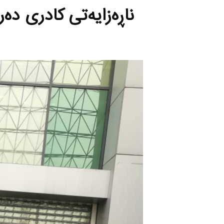
ناڕه‌زایه‌تی كادری ده