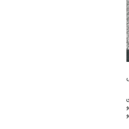
ی
ی
و
و