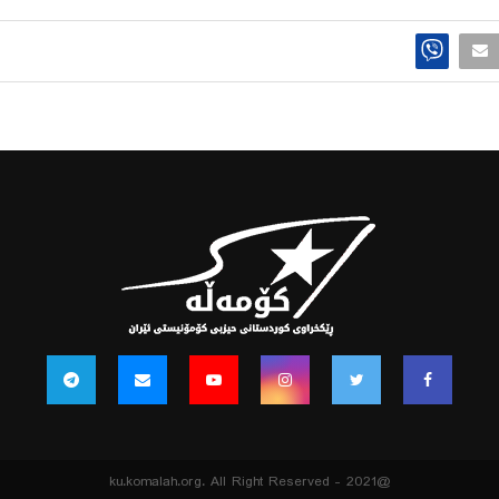
@2021 - ku.komalah.org. All Right Reserved