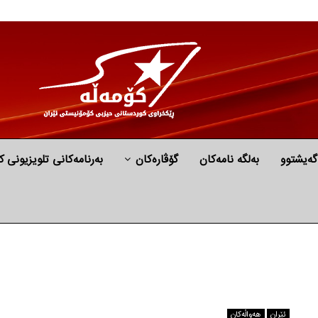
گه‌یشتوو
به‌لگه‌ نامه‌كان
گۆڤارەکان
بەرنامەکانی تلویزیونی ک
ئێران
هه‌واڵه‌کان