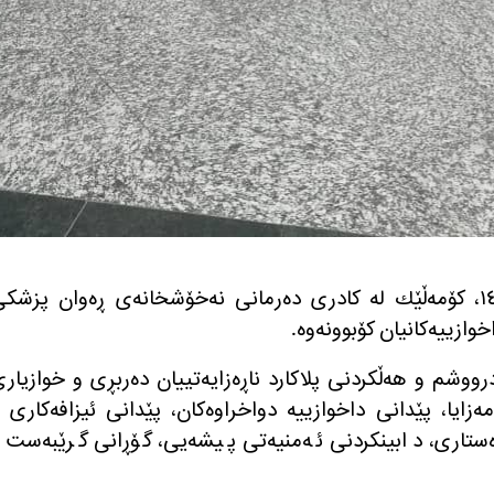
ڕۆژی سێشه‌ممه‌ ٢١ی ڕه‌شه‌ممه‌ی ١٤٠٣، كۆمه‌ڵێك له‌ كادری ده‌رمانی نه‌خۆشخانه‌ی ڕه‌وان پزشك
وازییه‌كانیان كۆبوونه‌وه‌.
‌ی درووشم و هه‌ڵكردنی پلاكارد ناڕه‌زایه‌تییان ده‌ربڕی و خوازیار
‌زایا، پێدانی داخوازییه‌ دواخراوه‌كان، پێدانی ئیزافه‌كاری 
‌ره‌ستاری، دابینكردنی ئه‌منیه‌تی پیشه‌یی، گۆڕانی گرێبه‌ست 