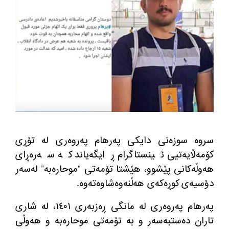
سروە سوزەنی دایکی پەرهام پەروەری لە تۆڕی
کۆمەڵایەتیی ئینستاگرام ڕایگەیاند کە سەرەڕای
هەوڵەکانی پێشوو، هێشتا تۆمەتی “موحارەبە” لەسەر
دۆسیەی کوڕەکەی هەڵنەوەشاوەتەوە.
په‌رهام په‌روه‌ری له‌ مانگی ڕه‌زبه‌ری ١٤٠١، له‌ شاری
تاران ده‌ستبه‌سه‌ر و به‌ تۆمه‌تی موحاره‌به‌ و هه‌وڵی