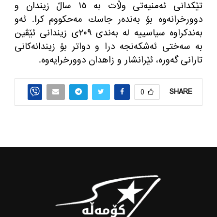
تێكدانی ئه‌منیه‌تی وڵات به‌ ١٥ ساڵ زیندان و
دوورخرانه‌وه‌ بۆ به‌نده‌ر جاسك مه‌حكووم كرا. ئه‌و
به‌ندكراوه‌ سیاسییه‌ له‌ به‌ندی ٢٠٩ی زیندانی ئێڤین
به‌ سه‌ختی ئه‌شكه‌نجه درا و دواتر بۆ زیندانه‌كانی
تارانی گه‌وره‌، ئێرانشار و زاهدان دوورخرایه‌وه‌.
SHARE
0