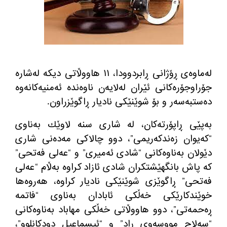
له‌ماوه‌ی ڕۆژانی ڕابردوودا، ١١ هاووڵاتی دیكه‌ له‌شاره‌
جۆراوجۆره‌كانی ئێران له‌لایه‌ن ناوه‌نده‌ ئه‌منیه‌كانه‌وه‌
ده‌ستبه‌سه‌ر و بۆ شوێنێكی نادیار ڕاگوێزراون.
به‌پێی ڕاپۆرته‌كان، له‌ شاری سنه‌ لاوێك به‌ناوی
“كه‌یوان زه‌ندكه‌ریمی”، دوو چالاكی مه‌ده‌نی شاری
دێولان به‌ناوه‌كانی “شادی ئه‌میری” و “عه‌لی فه‌تحی”
كه‌ پاش بانگهێشتكران شادی ئازاد كراوه‌ به‌ڵام “عه‌لی
فه‌تحی” ڕاگوێزی شوێنێكی نادیار كراوه‌، هه‌روه‌ها
خوێندكارێكی خه‌ڵكی ئابادان به‌ناوی “فاتمه‌
ڕه‌حمه‌تی”، دوو هاووڵاتی خه‌ڵكی مهاباد به‌ناوه‌كانی
“سه‌لاح مووسه‌وی ڕاد” و “ئیسماعیل دودكانلوو”،