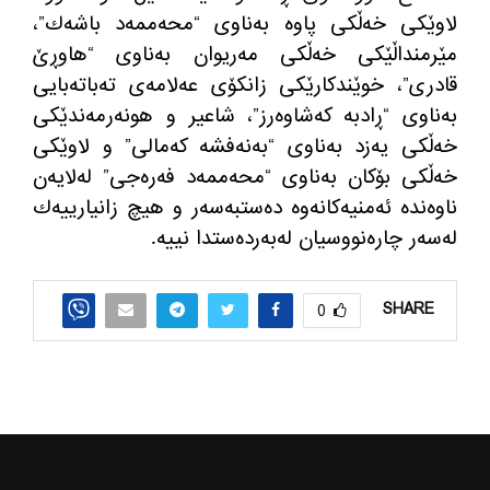
لاوێكی خه‌ڵكی پاوه‌ به‌ناوی “محه‌ممه‌د باشه‌ك”،
مێرمنداڵێكی خه‌ڵكی مه‌ریوان به‌ناوی “هاوڕێ
قادری”، خوێندكارێكی زانكۆی عه‌لامه‌ی ته‌باته‌بایی
به‌ناوی “ڕادبه‌ كه‌شاوه‌رز”، شاعیر و هونه‌رمه‌ندێكی
خه‌ڵكی یه‌زد به‌ناوی “به‌نه‌فشه‌ كه‌مالی” و لاوێكی
خه‌ڵكی بۆكان به‌ناوی “محه‌ممه‌د فه‌ره‌جی” له‌لایه‌ن
ناوه‌نده‌ ئه‌منیه‌كانه‌وه‌ ده‌ستبه‌سه‌ر و هیچ زانیارییه‌ك
له‌سه‌ر چاره‌نووسیان له‌به‌رده‌ستدا نییه.
SHARE
0