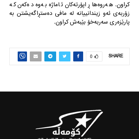
کراون. هەروەها ڕاپۆرتەکان ئاماژە بەوە دەکەن کە
زۆربەی ئەو زیندانییانە لە مافی دەستڕاگەیشتن بە
پارێزەری سەربەخۆ بێبەش کراون.
SHARE
0