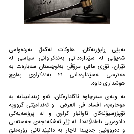
بەپێی ڕاپۆرتەکان، هاوکات لەگەڵ بەردەوامی
شەپۆلی لە سێدارەدانی بەندکراوانی سیاسی لە
ئێران، تۆڕی مافی مرۆڤی بەلوچستان سەبارەت بە
مەترسی لەسێدارەدانی ٢١ بەندکراوی بەلوچ
هوشداری داوە.
بە وتەی سەرچاوە ئاگادارەکان، ئەو زیندانییانە بە
موحارەبە، افساد فی العرض و ئەندامێتی گرووپە
ئۆپۆزسیۆنەکان تاوانبار کراون و لە پرۆسەیەکی
دادوەریی ناعادڵانەدا، لە ژێر ئەشکەنجەی جەستەیی
و دەروونیی جدییدا ناچار بە دانپێدانانی زۆرەملێ