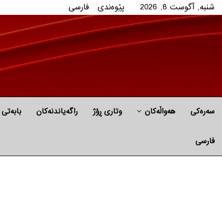
شنبه, آگوست 8, 2026
پێوه‌ندی
فارسی
سەرەکی
هه‌واڵه‌کان
وتاری ڕۆژ
راگه‌یاندنه‌كان
بابه‌تی 
فارسی