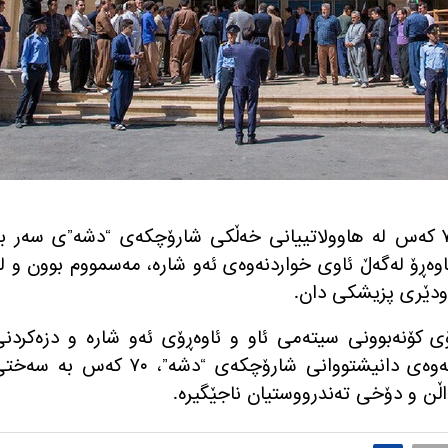
ڕۆژی هه‌ینی ١٩ی منگی خه‌رمانان، ٧٠ كه‌س له‌ هاوولاتییانی خه‌ڵكی شارۆچكه‌ی “دشه‌”ی سه‌ر به
ه‌ڕۆ له‌گه‌ڵ ئاوی خواردنه‌وه‌ی ئه‌و شاره‌، مه‌سمووم بوون و له
 چاودێری پزیشكی دان.
ۆی كۆنه‌بوونی سیته‌می ئاو و ئاوه‌ڕۆی ئه‌و شاره‌ و دزه‌كردن
ئاوه‌ڕۆ بۆ نێو سه‌رچاوه‌ی ئاوی خواردنه‌وه‌ی دانیشتووانی شارۆچكه‌ی “دشه‌”، ٧٠ كه‌س به‌ 
ڵن و دۆخی ته‌ندرووستیان ناجێگیره‌.