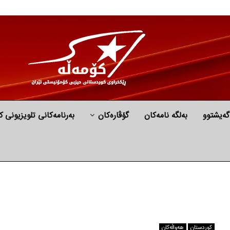
گه‌یشتوو
به‌لگه‌ نامه‌كان
گۆڤارەکان
بەرنامەکانی تلویزیونی ک
كوردستان
هه‌واڵه‌کان