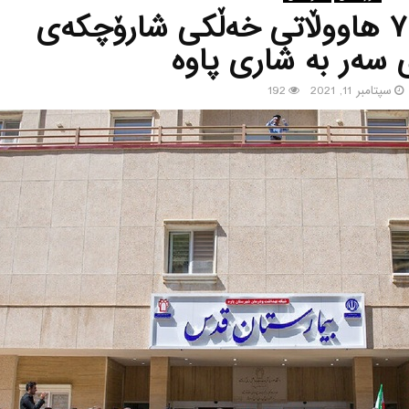
مه‌سمووم بوونی ٧٠ هاووڵاتی خه‌ڵكی شارۆچكه‌ی
 سه‌ر به‌ شاری پاوه‌
سپتامبر 11, 2021
192