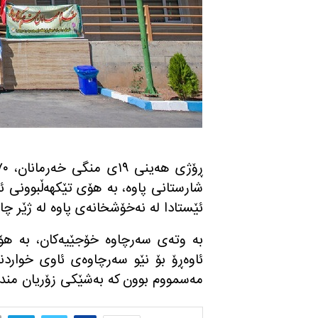
شارستانی پاوه‌، به‌ هۆی تێكهه‌ڵبوونی ئاو
ئێستادا له‌ نه‌خۆشخانه‌ی پاوه‌ له‌ ژێر
به‌ وته‌ی سه‌رچاوه‌ خۆجێیه‌كان، به‌ ه
مه‌سمووم بوون كه‌ به‌شێكی زۆریان مندا