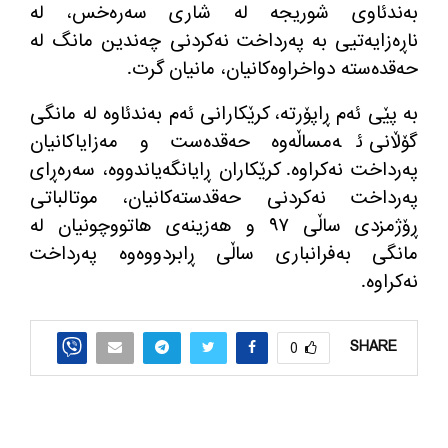
به
ندئاوی شوریجه
‌
له
‌
شاری سه
ره
خس، له
ناڕه
زایه
تیی به
‌
په
رداخت نه
كردنی چه
ندین مانگ له
حه
قده
سته
‌
دواخراوه
كانیان، مانیان گرت
.
به
‌
پێی ئه
م ڕاپۆرته
، كرێكارانی ئه
م به
ندئاوه
‌
له
‌
مانگی
گۆڵانی ئه
مساڵه
وه
‌
حه
قده
ست و مه
زایاكانیان
په
رداخت نه
كراوه
‌.
كرێكاران ڕایانگه
یاندووه
، سه
ره
ڕای
په
رداخت نه
كردنی حه
قدسته
كانیان، موتالباتی
ڕۆژمزدی ساڵی ٩٧ و هه
زینه
ی هاتووچونیان له
مانگی به
فرانباری ساڵی ڕابردووه
وه
‌
په
رداخت
نه
كراوه
‌.
SHARE
0