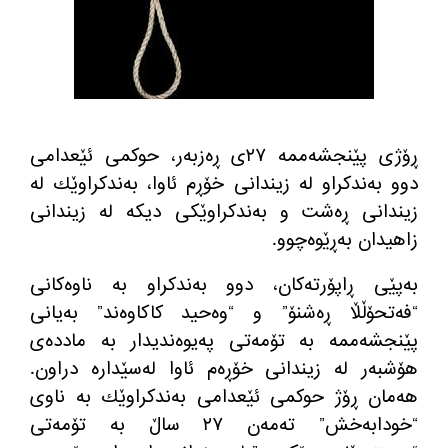
ڕۆژی پێنجشه‌ممه‌ ٢٧ی ڕه‌زبه‌ر، حوكمی ئێعدامی
دوو به‌ندكراو له‌ زیندانی خۆڕم ئاوا، به‌ندكراوێك له‌
زیندانی ڕه‌شت و به‌ندكراوێكی دیكه‌ له‌ زیندانی
زاهیدان به‌ڕێوه‌چوو.
به‌پێی ڕاپۆرته‌كان، دوو به‌ندكراو به‌ ناوه‌كانی
“فه‌تحۆڵڵا ڕه‌شنۆ” و “وه‌حید كاكاوه‌ند” به‌یانی
پێنجشه‌ممه‌ به‌ تۆمه‌تی په‌یوه‌ندیدار به‌ مادده‌ی
هۆشبه‌ر له‌ زیندانی خۆڕه‌م ئاوا له‌سێداره‌ دراون.
هه‌مان ڕۆژ حوكمی ئێعدامی به‌ندكراوێك به‌ ناوی
“خودابه‌خش” ته‌مه‌ن ٢٧ ساڵ به‌ تۆمه‌تی