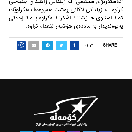
“ده‌ستدرێژی سێكسی” له‌ زیندانی زاهیدان جێبه‌جێ
كراوه‌. له‌ زیندانی لاكانی ڕه‌شت هه‌روه‌ها به‌نكراوێك
كه‌ ناسناوی هێشتا ئاشكرا نه‌كراوه‌ به‌ تۆمه‌تی
په‌یوه‌ندیدار به‌ مادده‌ی هۆشبه‌ر ئێعدام كراوه‌.
SHARE
0