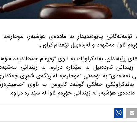
تۆمه‌ته‌كانی په‌یوه‌ندیدار به‌ مادده‌ی هۆشبه‌ر، موحاره‌به‌ 
ه‌م ئاوا، مه‌شهه‌د و ئه‌رده‌بیل ئێعدام كراون.
به‌پێی ڕاپۆرته‌كان، به‌یانی چوارشه‌ممه‌ ١٧ی ڕێبه‌ندان، به‌ندكراوێك به‌ ناوی “زه‌ڕغام جه‌هاندیده‌ سۆه
یندانی ئه‌رده‌بیل له‌ سێداره‌ دراوه‌. له‌ زیندانی مه‌شهه‌د
نی ئه‌سه‌دی” به‌ تۆمه‌تی “موحاره‌به‌ له‌ ڕێگه‌ی شه‌ڕی چه‌كدار
، به‌ندكراوێكی خه‌ڵكی گونبه‌د كاووس به‌ ناوی “حه‌میدڕه‌زه‌
مادده‌ی هۆشبه‌ر له‌ زیندانی خۆڕه‌م ئاوا له‌ سێداره‌ دراوه‌.