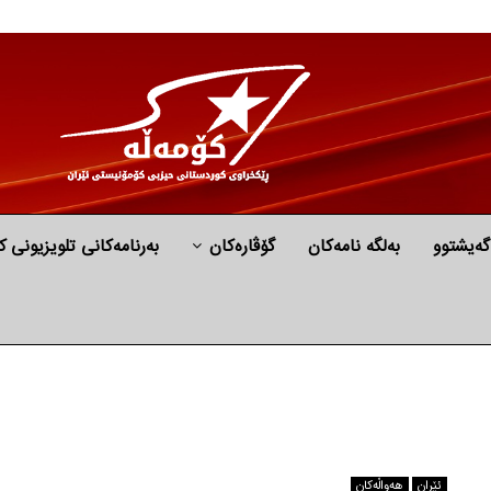
گه‌یشتوو
به‌لگه‌ نامه‌كان
گۆڤارەکان
بەرنامەکانی تلویزیونی ک
ئێران
هه‌واڵه‌کان