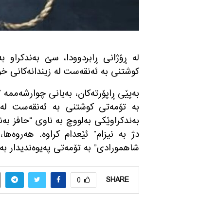
له‌ ڕۆژانی ڕابردوودا، سێ به‌ندكراو به‌ 
كوشتنی به‌ ئه‌نقه‌ست له‌ زیندانه‌كانی خۆڕ
به‌ تۆمه‌تی كوشتنی به‌ ئه‌نقه‌ست له‌ ز
به‌ندكراوێكی به‌لووچ به‌ ناوی “حافز به‌
دژ به‌ نیزام” ئێعدام كراوه‌. هه‌روه‌ها
شاهمورادی” به‌ تۆمه‌تی په‌یوه‌ندیدار به‌ 
SHARE
0