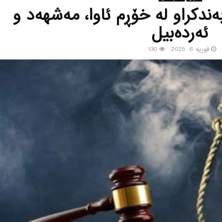
‌ندكراو له‌ خۆڕم ئاوا، مه‌شهه‌د و
ئه‌رده‌بیل
فوریه 6, 2025
130