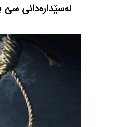
له‌سێداره‌دانی سێ به