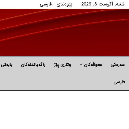
شنبه, آگوست 8, 2026
پێوه‌ندی
فارسی
سەرەکی
هه‌واڵه‌کان
وتاری ڕۆژ
راگه‌یاندنه‌كان
بابه‌تی 
فارسی