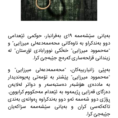
به‌یانی سێشه‌ممه‌ ١٩ی به‌فرانبار، حوكمی ئێعدامی
دوو به‌ندكراو به‌ ناوه‌كانی محه‌ممه‌دعه‌لی میرزایی” و
“مه‌حموود میرزایی” خه‌ڵكی نوورابادی لۆڕستان” له‌
زیندانی قزلحه‌ساری كه‌ره‌ج جێبه‌جێ كرا.
به‌پێی زانیارییه‌كان، “محه‌ممه‌دعه‌لی میرزایی” و
“مه‌حموود میرزایی” پێشتر به‌ تۆمه‌تی په‌یوه‌ندیدار
به‌ مادده‌ی هۆشبه‌ر ده‌ستبه‌سه‌ر و دواتر له‌لایه‌ن
ده‌زگای قه‌زایی ڕژیمه‌وه‌ به‌ ئێعدام مه‌حكووم كرابوون.
ڕۆژی دوو شه‌ممه‌ ئه‌و دوو به‌ندكراوه‌ ڕه‌وانه‌ی به‌ندی
تاكه‌كه‌سی كران و به‌یانی سێشه‌ممه‌ سزاكه‌یان
جێبه‌جێ كرا.