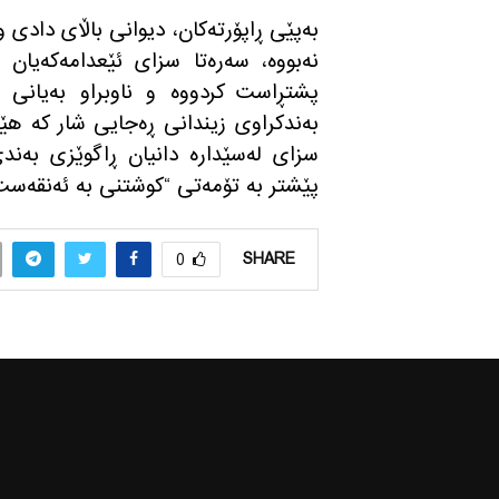
به‌پێی ڕاپۆرته‌كان، دیوانی باڵای دادی و
نه‌بووه‌، سه‌ره‌تا سزای ئێعدامه‌كه‌یان 
پشتڕاست كردووه‌ و ناوبراو به‌یانی یه
به‌ندكراوی زیندانی ڕه‌جایی شار كه‌ هێش
سزای له‌سێداره‌ دانیان ڕاگوێزی به‌ندی
پێشتر به‌ تۆمه‌تی “كوشتنی به‌ ئه‌نقه‌ست
SHARE
0