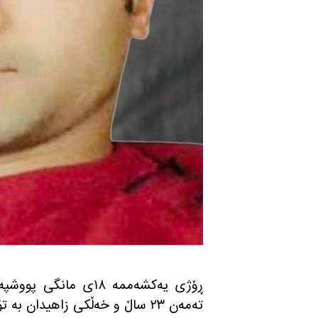
ڕۆژی یه‌كشه‌ممه‌ ١٨ی 
ته‌مه‌ن ٢٣ ساڵ و خه‌ڵكی زاهیدان به‌ تۆمه‌تی په‌یوه‌ندیدار به‌ مادده‌ی هۆشبه‌ر له‌ سێداره‌ درا.