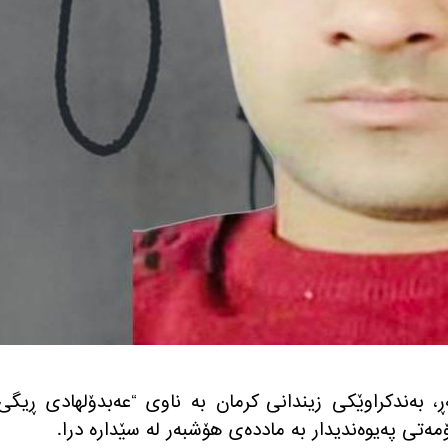
مانگی پووشپه‌ڕ، به‌ندكراوێكی زیندانی كرمان به‌ ناوی “عه‌بدۆلهادی ڕیگی