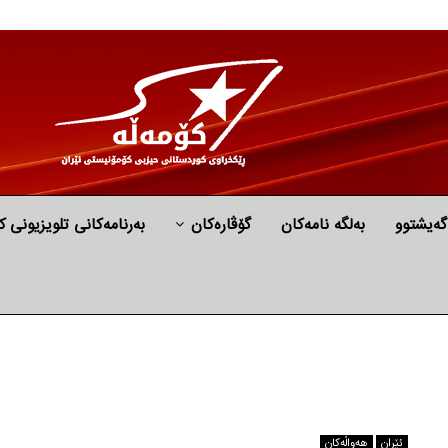
گه‌یشتوو
به‌لگه‌ نامه‌كان
گۆڤارەکان
بەرنامەکانی تلویزیونی ک
ئێران
هه‌واڵه‌کان