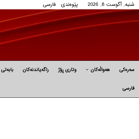
شنبه, آگوست 8, 2026
پێوه‌ندی
فارسی
سەرەکی
هه‌واڵه‌کان
وتاری ڕۆژ
راگه‌یاندنه‌كان
بابه‌تی 
فارسی