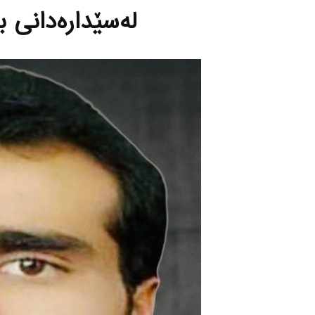
له‌سێداره‌دانی ب