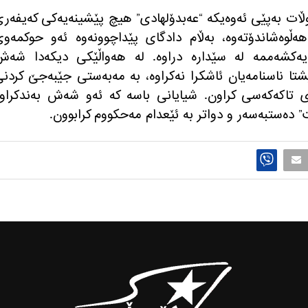
ڵات به‌پێی ئه‌وه‌یكه‌ “عه‌بدۆلهادی” هیچ پێشینه‌یه‌كی كه‌یفه‌ر
هه‌ڵوه‌شاندۆته‌وه‌، به‌ڵام دادگای پێداچوونه‌وه‌ ئه‌و حوكمه‌و
‌كشه‌ممه‌ له‌ سێداره‌ دراوه‌. له‌ هه‌واڵێكی دیكه‌دا شه‌
تا ناسنامه‌یان ئاشكرا نه‌كراوه‌، به‌ مه‌به‌ستی جێبه‌جێ كردن
 تاكه‌كه‌سی كراون. شیایانی باسه‌ كه‌ ئه‌و شه‌ش به‌ندكراوه
” ده‌ستبه‌سه‌ر و دواتر به‌ ئێعدام مه‌حكووم كرابوون.