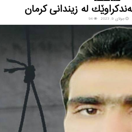
ه‌ندكراوێك له‌ زیندانی كرمان
جولای 9, 2023
94