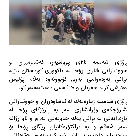
ڕۆژی شه‌ممه‌ ٢٤ی پووشپه‌ڕ، كه‌شاوه‌رزان و
جووتیارانی شاری ڕۆحا له‌ باكووری كوردستان دژبه‌
بڕانی به‌رده‌وامی به‌رق كۆبوونه‌وه‌ به‌ڵام پۆلیس
هێرشی كرده‌ سه‌ریان و ٢٠ كه‌سی ده‌ستبه‌سه‌ر كرد.
ڕۆژی شه‌ممه‌ ژماره‌یه‌ك له‌ كه‌شاوه‌رزان و جووتیارانی
شارۆچكه‌ی وێرانشاری سه‌ر به‌ پارێزگای ڕۆحا له
ناڕه‌زایه‌تی به‌ بڕانی یه‌ك حه‌وته‌یی به‌رق و ئاو ڕژانه
سه‌ر شه‌قام و به‌ تراكتۆره‌كانیان ڕێگای ڕۆحا بۆ
مێردینیان داخست. پاش ئه‌و كۆبوونه‌وه‌، هێزه‌كانی