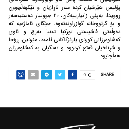
پۆلیس هێرشیان كرده‌ سه‌ر ناڕازیان و تێكهه‌ڵچوون
ڕوویدا، به‌پێی زانیارییه‌كان، ٢٠ جووتیار ده‌ستبه‌سه‌ر
و بۆ گرتووخانه گوازراونه‌ته‌وه‌. جێگای ئاماژه‌یه‌ كه‌
ده‌وڵه‌تی فاشیستی توركیا ته‌نیا به‌رق و ئاوی
كه‌شاوه‌رزانی كوردی پارێزگاكانی ئامه‌د، مێردین، ڕۆحا
و شڕناخیان قه‌تع كردووه‌ و ته‌نگیان به‌ كه‌شاوه‌رزان
هه‌ڵچنیوه‌.
SHARE
0