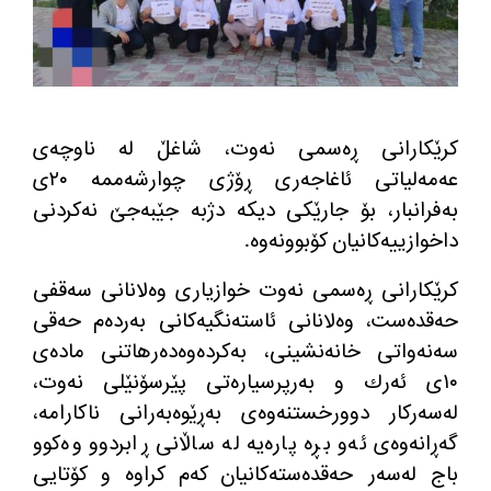
كرێكارانی ڕه‌سمی نه‌وت، شاغڵ له‌ ناوچه‌ی
عه‌مه‌لیاتی ئاغاجه‌ری ڕۆژی چوارشه‌ممه‌ ٢٠ی
به‌فرانبار، بۆ جارێكی دیكه‌ دژبه‌ جێبه‌جێ نه‌كردنی
داخوازییه‌كانیان كۆبوونه‌وه‌.
كرێكارانی ڕه‌سمی نه‌وت خوازیاری وه‌لانانی سه‌قفی
حه‌قده‌ست، وه‌لانانی ئاسته‌نگیه‌كانی به‌رده‌م حه‌قی
سه‌نه‌واتی خانه‌نشینی، به‌كرده‌وه‌ده‌رهاتنی ماده‌ی
١٠ی ئه‌رك و به‌رپرسیاره‌تی پێرسۆنێلی نه‌وت،
له‌سه‌ركار دوورخستنه‌وه‌ی به‌ڕێوه‌به‌رانی ناكارامه‌،
گه‌ڕانه‌وه‌ی ئه‌و بڕه‌ پاره‌یه‌ له‌ ساڵانی ڕابردوو وه‌كوو
باج له‌سه‌ر حه‌قده‌سته‌كانیان كه‌م كراوه‌ و كۆتایی