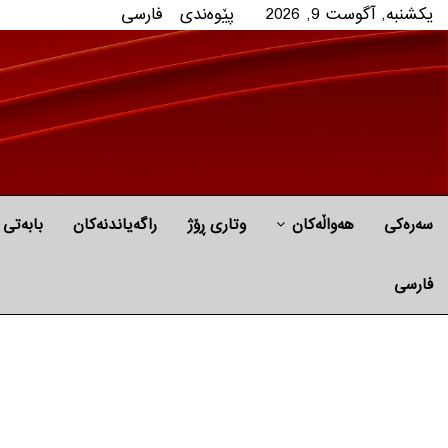
یکشنبه, آگوست 9, 2026
پێوه‌ندی
فارسی
سەرەکی
هه‌واڵه‌کان
وتاری ڕۆژ
راگه‌یاندنه‌كان
بابه‌تی 
فارسی