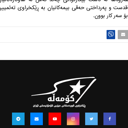
ه‌قدست و په‌رداختی حه‌قی بیمه‌كانیان به ‌ڕێكخراوی ته‌ئمیی
بۆ سه‌ر كار بوون.