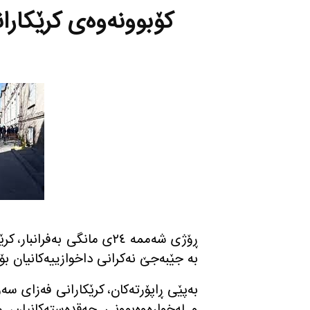
كۆبوونه‌وه‌ی كرێكارا
ڕۆژی شه‌ممه‌ ٢٤ی مانگی به‌ف
به‌ جێبه‌جێ نه‌كرانی داخوازییه‌كانیان بۆ 
به‌پێی ڕاپۆرته‌كان، كرێكارانی فه‌زای سه
و له‌خواره‌وه‌بوونی حه‌قده‌سته‌كانیان،