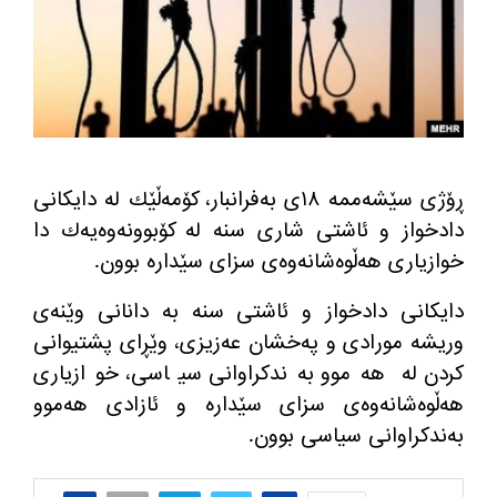
ڕۆژی سێشه‌ممه‌ ١٨ی به‌فرانبار، كۆمه‌ڵێك له‌ دایكانی
دادخواز و ئاشتی شاری سنه‌ له‌ كۆبوونه‌وه‌یه‌ك دا
خوازیاری هه‌ڵوه‌شانه‌وه‌ی سزای سێداره‌ بوون.
دایكانی دادخواز و ئاشتی سنه‌ به‌ دانانی وێنه‌ی
وریشه مورادی و په‌خشان عه‌زیزی، وێڕای پشتیوانی
كردن له‌ هه‌موو به‌ندكراوانی سیاسی، خوازیاری
هه‌ڵوه‌شانه‌وه‌ی سزای سێداره‌ و ئازادی هه‌موو
به‌ندكراوانی سیاسی بوون.