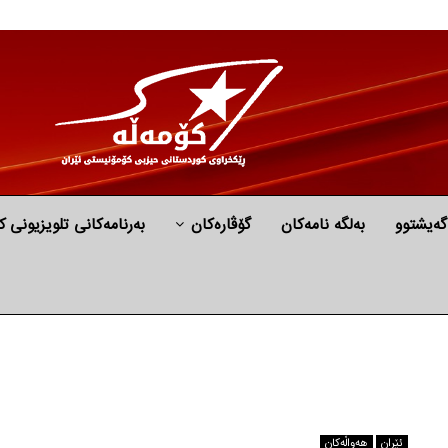
گه‌یشتوو
به‌لگه‌ نامه‌كان
گۆڤارەکان
بەرنامەکانی تلویزیونی ک
ئێران
هه‌واڵه‌کان