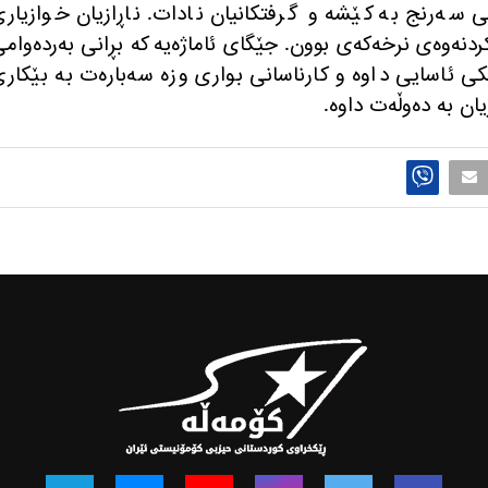
ی سه‌رنج به‌ كێشه و گرفتكانیان نادات. ناڕازیان خوازیار
 كاتژمێری و كه‌مكردنه‌وه‌ی نرخه‌كه‌ی بوون. جێگای ئاماژه‌یه كه بڕانی به‌رده‌وام
ڵكی ئاسایی داوه‌ و كارناسانی بواری وزه‌ سه‌باره‌ت به‌ بێكار
ن به‌ ده‌وڵه‌ت داوه‌.