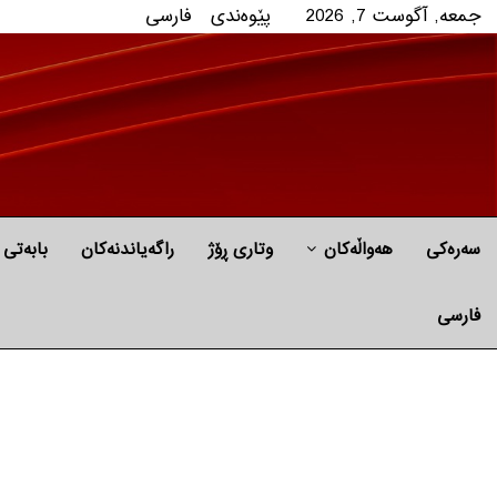
جمعه, آگوست 7, 2026
پێوه‌ندی
فارسی
سەرەکی
هه‌واڵه‌کان
وتاری ڕۆژ
راگه‌یاندنه‌كان
بابه‌تی 
فارسی