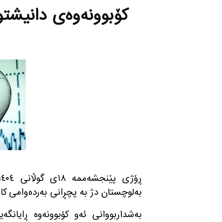
كۆبوونه‌وه‌ی دانیشتوا
به‌لوچستان دژ به‌ پچڕانی به‌رده‌وامی كاره‌
به‌شداربووانی ئه‌و كۆبوونه‌وه‌ ڕایانگ