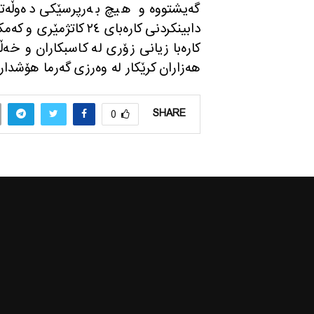
گه‌یشتووه‌ و هیچ به‌رپرسێكی ده‌وڵه‌ت
دابینكردنی كاره‌بای ٢٤
كاره‌با زیانی زۆری له‌ كاسبكاران و خه‌
هه‌زاران كرێكار له‌ وه‌رزی گه‌رما هۆشداریا
SHARE
0