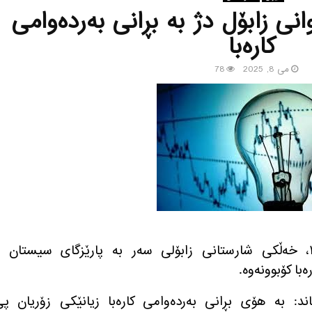
نی زابۆل دژ به‌ بڕانی به‌رده‌وامی
كاره‌با
می 8, 2025
78
ڕۆژی پێنجشه‌ممه‌ ١٨ی گوڵانی ١٤٠٤، خه‌ڵكی شارستانی زابۆلی سه‌ر به‌ پارێزگای سیستان 
با كۆبوونه‌وه‌.
ه‌یاند: به‌ هۆی بڕانی به‌رده‌وامی كاره‌با زیانێكی زۆریان پ