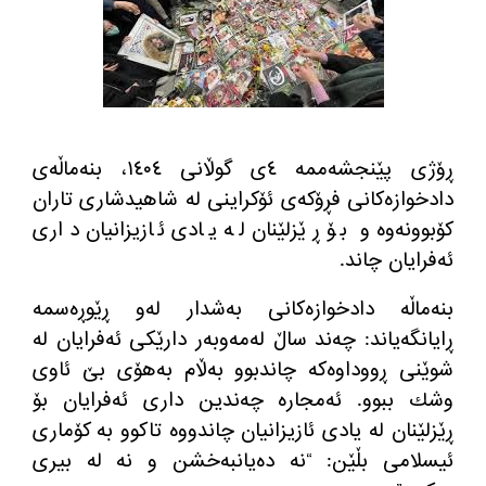
ڕۆژی پێنجشه‌ممه‌ ٤ی گوڵانی ١٤٠٤، بنه‌ماڵه‌ی
دادخوازه‌كانی فڕۆكه‌ی ئۆكراینی له‌ شاهیدشاری تاران
كۆبوونه‌وه و بۆ ڕێزلێنان له‌ یادی ئازیزانیان داری
ئه‌فرایان چاند.
بنه‌ماڵه‌ دادخوازه‌كانی به‌شدار له‌و ڕێوڕه‌سمه‌
ڕایانگه‌یاند: چه‌ند ساڵ له‌مه‌وبه‌ر دارێكی ئه‌فرایان له‌
شوێنی ڕووداوه‌كه‌ چاندبوو به‌ڵام به‌هۆی بێ ئاوی
وشك ببوو. ئه‌مجاره‌ چه‌ندین داری ئه‌فرایان بۆ
ڕێزلێنان له‌ یادی ئازیزانیان چاندووه‌ تاكوو به كۆماری
ئیسلامی بڵێن: “نه‌ ده‌یانبه‌خشن و نه‌ له‌ بیری