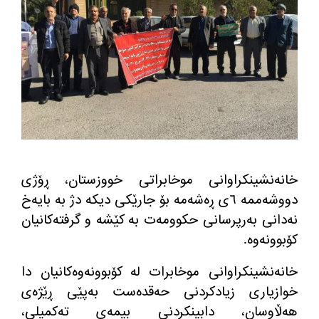
خانه‌نشینكراوانی موخابراتی خووزستان، ڕۆژی
دووشه‌ممه‌ ٦ی ڕه‌شه‌مه‌ بۆ جارێكی دیكه‌ دژ به‌ بایه‌خ
نه‌دانی به‌رپرسانی حكوومه‌ت به‌ كێشه‌ و گرفته‌كانیان
كۆبوونه‌وه‌
.
خانه‌نشینكراوانی موخابرات له‌ كۆبوونه‌وه‌كانیان دا
خوازیاری زیادكردنی حه‌قده‌ست به‌پێی ڕێژه‌ی
هه‌ڵاوسان، دابینكردنی بیمه‌ی ته‌كمیلی،