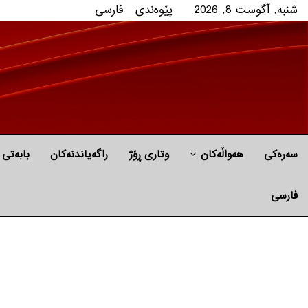
شنبه, آگوست 8, 2026
پێوه‌ندی
فارسی
سەرەکی
هه‌واڵه‌کان
وتاری ڕۆژ
راگه‌یاندنه‌كان
بابه‌تی 
فارسی