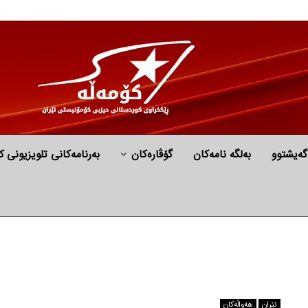
گه‌یشتوو
به‌لگه‌ نامه‌كان
گۆڤارەکان
بەرنامەکانی تلویزیونی ک
ئێران
هه‌واڵه‌کان