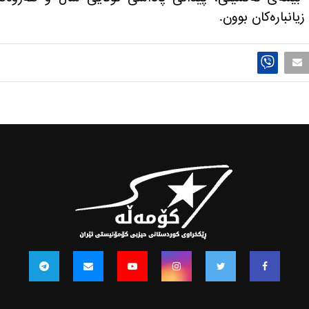
یانباره‌كان بوون.