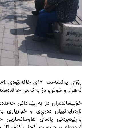
ئه‌هواز و شوش، دژ به‌ كه‌می حه‌قده‌سته‌كا
خۆپیشاندەران دژ به‌ پێنه‌دانی حه‌قده‌س
ناڕه‌زایه‌تییان ده‌ربڕی و خوازیاری ب
ئیجتماعی، چاره‌سه‌ر كردنی كێشه‌كانی