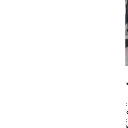
،
ی
،
ئمینی
ا