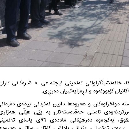
ڕۆژی یه‌كشه‌ممه‌ ١٧ی خاكه‌لێوه‌ی ١٤٠٤، خانه‌نشینكراوانی ته‌ئمینی ئیجتماعی له‌ شاره‌كانی تاران
نیان كۆبوونه‌وه‌ و ناڕه‌زایه‌تییان ده‌ربڕی.
ته‌ دواخراوه‌كان و هه‌روه‌ها دابین نه‌كردنی بیمه‌ی ده‌رمان
ه‌رزكردنه‌وه‌ی ئاستی حه‌قده‌سته‌كان به‌ پێی هێڵی هه‌ژاری
به‌ڕێوه‌بردنی یاسای هاوسانسازیی حقوق، به‌كرده‌وه‌ ده‌رهێنانی مادده‌ی ٩٦ی یاسای ته‌
 بیمه‌ی ته‌كمیلی، پێدانی پاداشی كۆتایی ساڵ و هه‌روه‌ه