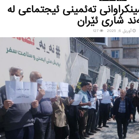
ینكراوانی ته‌ئمینی ئیجتماعی له‌
ند شاری ئێران
آوریل 6, 2025
127