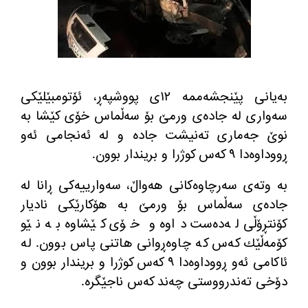
به‌یانی پێنجشه‌ممه‌ ١٢ی پووشپه‌ڕ، ئۆتومبێلێكی
سه‌واری له‌ جاده‌ی ورمێ بۆ سه‌ڵماس خۆی كێشا به‌
نوێ جه‌ماری ته‌نیشت جاده‌ و له‌ ئه‌نجامی ئه‌و
ڕووداوه‌دا ٩ كه‌س كوژرا و بریندار بوون.
به‌ وته‌ی سه‌رچاوه‌كانی هه‌واڵ، سه‌وارییه‌كی ڕانا له‌
جاده‌ی سه‌ڵماس بۆ ورمێ به‌ هۆكارێكی نادیار
كۆنتڕۆڵی له‌ده‌ست داوه‌ و خۆی كێشاوه‌ به‌ نێو
كۆمه‌ڵێك كه‌س كه‌ چاوه‌ڕوانی هاتنی پاس بوون. له‌
ئاكامی ئه‌و ڕووداوه‌دا ٩ كه‌س كوژرا و بریندار بوون و
دۆخی ته‌ندرووستی چه‌ند كه‌س ناجێگره‌.