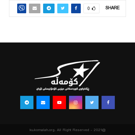
SHARE
0
@2021 - ku.komalah.org. All Right Reserved