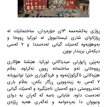
ڕۆژی یه‌كشه‌ممه‌ ١٣ی جۆزه‌ردان، ساختمانێك له‌
ڕۆژئاوای شاری ئیستانبوول له‌ توركیا ڕووخا و
به‌وهۆیه‌وه‌ كه‌سێك گیانی له‌ده‌ستدا و ٧ كه‌سی
دیكه‌ش بریندار بوون.
به‌پێی ڕاپۆرتی میدیاكانی توركیا، هێشتا هۆكاری
ڕووخانی ئه‌و ساختمانه ڕوون نه‌كراوه‌، به‌ڵام
هێزه‌كانی ئاگركوژێنه‌وه‌ و فریاگوزاری خێرا توانیویانه‌
٧ كه‌س به‌ زیندوویی ڕزگار بكه‌ن، به‌ڵام باری
ته‌ندرووستی دوو كه‌سیان ناجێگیره‌ و كه‌سێك گیانی
له‌ده‌ست داوه‌. شایانی باسه‌ كه‌ گه‌ڕان به‌ دوای
ونبووان دا به‌رده‌وامه‌ و ئه‌گه‌ری هه‌یه‌ ڕێژه‌ی