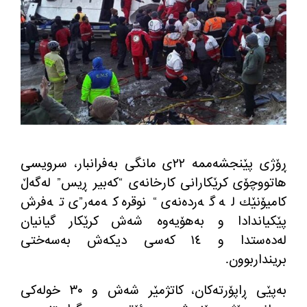
ڕۆژی پێنجشه‌ممه‌ ٢٢ی مانگی به‌فرانبار، سرویسی
هاتووچۆی كرێكارانی كارخانه‌ی “كه‌بیر ڕیس” له‌گه‌ڵ
كامیۆنێك له‌ گه‌رده‌نه‌ی “نوقره‌ كه‌مه‌ر”ی ته‌فرش
پێكیاندادا و به‌هۆیه‌وه‌ شه‌ش كرێكار گیانیان
له‌ده‌ستدا و ١٤ كه‌سی دیكه‌ش به‌سه‌ختی
برینداربوون.
به‌پێی ڕاپۆرته‌كان، كاتژمێر شه‌ش و ٣٠ خوله‌كی