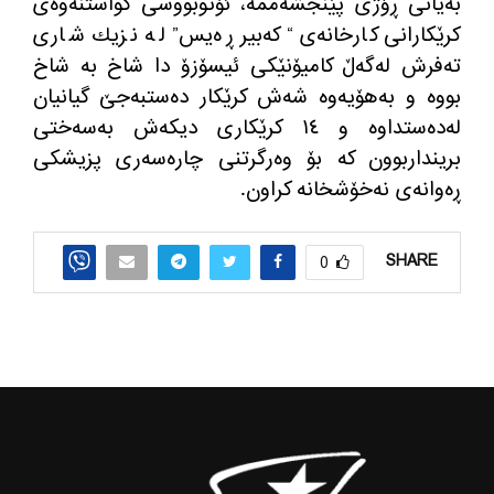
به‌یانی ڕۆژی پێنجشه‌ممه‌، ئۆتوبووسی گواستنه‌وه‌ی
كرێكارانی كارخانه‌ی “كه‌بیر ڕه‌یس” له‌ نزیك شاری
ته‌فرش له‌گه‌ڵ كامیۆنێكی ئیسۆزۆ دا شاخ به ‌شاخ
بووه‌ و به‌هۆیه‌وه‌ شه‌ش كرێكار ده‌ستبه‌جێ گیانیان
له‌ده‌ستداوه‌ و ١٤ كرێكاری دیكه‌ش به‌سه‌ختی
برینداربوون كه‌ بۆ وه‌رگرتنی چاره‌سه‌ری پزیشكی
ڕه‌وانه‌ی نه‌خۆشخانه كراون.
SHARE
0