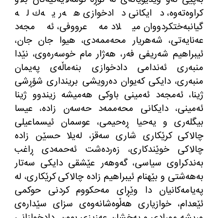
كراوه‌ته‌وه‌، دایكانی دادخوازی هه‌ر یه‌ك له‌
گیانبه‌ختكردووان میلاد مه‌عرووفی، ئه‌مجه‌د
عه‌نایه‌تی، شه‌هریار محه‌ممه‌دی، هیوا جان جان،
ئیبراهیم شه‌ریفی فه‌ر، هه‌ژار مام خوسه‌ره‌وی، نێدا
منبه‌ری ئه‌ندامی دادخوازی بنه‌ماڵه‌ی په‌یمان
منبه‌ری، دایكی كه‌یوان ده‌رویشی برینداری شۆڕشی
ژینا، ئه‌مجه‌د ئه‌مینی باوكی هه‌میشه زیندوو ژینا
ئه‌مینی، دایكانی محه‌ممه‌د حه‌سه‌ن زاده‌، عیسا
بیگله‌ری و یه‌حیا ڕه‌حیمی، عوسمان ئیسماعیلی
چالاكی كرێكاری شاری سه‌قز، له‌یلا حسێن زاده‌
چالاكی خوێندكاری، زه‌رده‌شت ئه‌حمه‌دی ڕاغب
به‌ندكراوی سیاسی، گه‌وهه‌ر عێشقی دایكی سه‌تار
به‌هه‌شتی و بێهنام ئیبراهیم زاده‌ چالاكی كرێكاری، له‌
په‌یامه‌كانیان دا وێڕای مه‌حكووم كردنی حوكمی
ئێعدام، خوازیاری هه‌ڵوه‌شانه‌وه‌ی سزای سێداره‌ی
وریشه مورادی و په‌خشان عه‌زیزی بوون. دادخوازانی