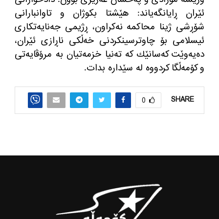
ئێران ڕایانگه‌یاند: هێشتا بكوژان و تاوانبارانی
شۆڕشی ژینا محاكمه‌ نه‌كراون، ڕژیمی جه‌نایه‌تكاری
ئیسلامی بۆ چاوترسینكردنی خه‌ڵكی ناڕازی ئێران،
ده‌یه‌وێت كه‌سانێك كه‌ ته‌نیا خزمه‌تیان به‌ مرۆڤایه‌تی
و كۆمه‌ڵگا كردووه‌ له‌ سێداره‌ بدات.
SHARE
0