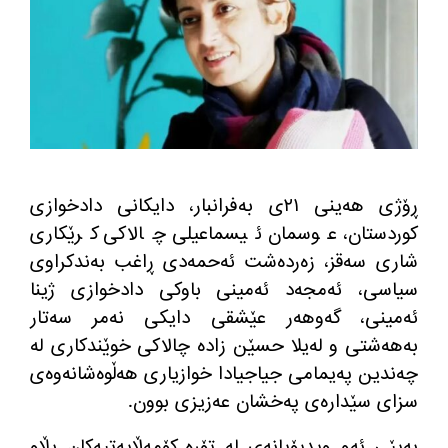
ڕۆژی هه‌ینی ٢١ی به‌فرانبار، دایكانی دادخوازی
كوردستان، عوسمان ئیسماعیلی چالاكی كرێكاری
شاری سه‌قز، زه‌رده‌شت ئه‌حمه‌دی ڕاغب به‌ندكراوی
سیاسی، ئه‌مجه‌د ئه‌مینی باوكی دادخوازی ژینا
ئه‌مینی، گه‌وهه‌ر عێشقی دایكی نه‌مر سه‌تار
به‌هه‌شتی و له‌یلا حسێن زاده‌ چالاكی خوێندكاری له‌
چه‌ندین په‌یمامی جیاجیادا خوازیاری هه‌ڵوه‌شانه‌وه‌ی
سزای سێداره‌ی په‌خشان عه‌زیزی بوون.
به‌پێی ئه‌و ویدیۆیانه‌ی له‌ تۆڕه‌ كۆمه‌ڵایه‌تیه‌كان بڵاو