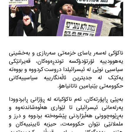
ناکۆکی لەسەر یاسای خزمەتی سەربازی و بەخشینی
یەهوودییە ئۆرتۆدۆکسە توندڕەوەکان، قەیرانێکی
سیاسیی نوێی لە ئیسرائیلدا دروست کردووە و بووەتە
یەکێک لە جدیترین ئاڵەنگارییە سیاسییەکانی
حکوومەتی بێنیامین ناتانیاهۆ
.
بەپێی ڕاپۆرتەکان، ئەم ناکۆکیانە لە ڕۆژانی ڕابردوودا
پەرلەمانی ئیسرائیلی تا لێواری هەڵوەشاندنەوە و
بەڕێوەچوونی هەڵبژاردنی پێشوەختە بردووە و درز و
ململانێی نێوان حکوومەت، حیزبە ئایینییەکان و