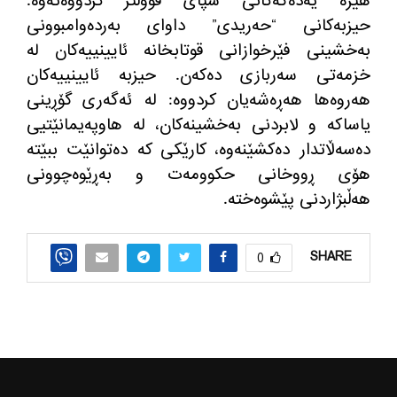
هێزە یەدەگەکانی سپای قووڵتر کردووەتەوە
.
حیزبەکانی
“
حەریدی
”
داوای بەردەوامبوونی
بەخشینی فێرخوازانی قوتابخانە ئایینییەکان لە
خزمەتی سەربازی دەکەن
.
حیزبە ئایینییەکان
هەروەها هەڕەشەیان کردووە
:
لە ئەگەری گۆڕینی
یاساکە و لابردنی بەخشینەکان، لە هاوپەیمانێتیی
دەسەڵاتدار دەکشێنەوە، کارێکی کە دەتوانێت ببێتە
هۆی ڕووخانی حکوومەت و بەڕێوەچوونی
هەڵبژاردنی پێشوەختە
.
SHARE
0