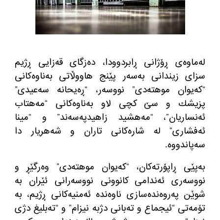
له‌ماوه‌ی ڕۆژانی ڕابردوودا، ده‌زگای قه‌زایی ڕژیم
سزای زیندانی به‌سه‌ر پێنج هاووڵاتی به‌ناوه‌كانی
“كه‌یوان موهته‌دی” نووسه‌ر، “ڕه‌یحانه سه‌عیدی”
پزیشك و سێ كچی لاو به‌ناوه‌كانی “مه‌هتاب
ئه‌نساریان”، “مه‌هشید زاهیدپه‌سه‌ند” و “مینا
ئه‌فشاری” له‌ شاره‌كانی تاران و شه‌هریار دا
سه‌پاندووه‌.
به‌پێی ڕاپۆرته‌كان، “كه‌یوان موهته‌دی” وه‌رگێڕ و
نووسه‌ری ئه‌ندامی كانوونی نووسه‌رانی ئێران به‌
شوێن په‌روه‌نده‌سازی ناوه‌نده‌ ئه‌منیه‌كانی ڕژیم، به‌
تۆمه‌تی “ئیجماع و ته‌بانی دژبه‌ نیزام” و “ته‌بلیغ دژی