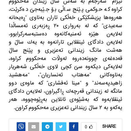
نیزام” سه‌رجه‌م به‌ شه‌ش ساڵ زیندان مه‌حكووم
كراوه‌ كه‌ حوكمی پێنج ساڵی بۆ جێبه‌جێ ده‌كرێت،
هه‌روه‌ها پزیشكێكی خه‌ڵكی تاران به‌ناوی “ڕه‌یحانه
سه‌عیدی” كه‌ له‌ به‌رواری ٢٠ ڕه‌زبه‌ری ئه‌مساڵدا
له‌لایه‌ن هێزه‌ ئه‌منیه‌كانه‌وه‌ ده‌ستبه‌سه‌ركرابوو،
له‌لایه‌ن دادگای ئینقلابی تارانه‌وه‌ به‌ یه‌ك ساڵ و
هه‌شت مانگ زیندانی ته‌عزیری و پێنج ساڵ
قه‌ده‌غه‌ی چوونه‌ده‌روه‌ له‌وڵات مه‌حكووم كراوه‌،
له‌لایه‌كی دیكه‌وه‌ سێ كچی لاوی خه‌ڵكی شه‌هریار
به‌ناوه‌كانی “مه‌هتاب ئه‌نساریان”، “مه‌هشید
زاهیدپه‌سه‌ند” و “مینا ئه‌فشاری” كه‌ ماوه‌ی دوو
مانگه‌ له‌ زیندانی قه‌رچه‌ك ڕاگیراون، له‌لایه‌ن دادگای
ئینقلابه‌وه كه‌ به‌شێوه‌ی ئانلاین به‌ڕێوه‌چووه‌،‌ هه‌ر
یه‌كه‌و به‌ ٢ ساڵ زیندانی ته‌عزیری مه‌حكووم كراون.
SHARE
0