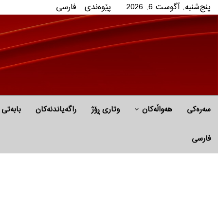
پنج‌شنبه, آگوست 6, 2026
پێوه‌ندی
فارسی
سەرەکی
هه‌واڵه‌کان
وتاری ڕۆژ
راگه‌یاندنه‌كان
بابه‌تی 
فارسی