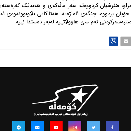
براو، هێرشیان کردووەتە سەر ماڵەکەی و هەندێک کەرەستە
ۆیان بردووە. جێگه‌ی ئاماژه‌یه‌، هەتا کاتی بڵاوبوونەوەی ئە
تبەسەرکردنی ئەم سێ هاووڵاتییە لەبەر دەستدا نییە.