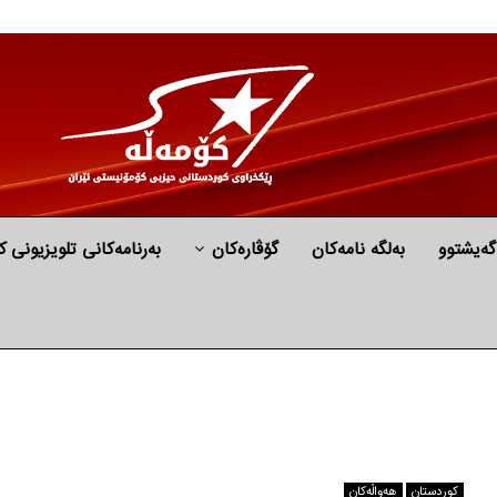
گه‌یشتوو
به‌لگه‌ نامه‌كان
گۆڤارەکان
بەرنامەکانی تلویزیونی ک
كوردستان
هه‌واڵه‌کان