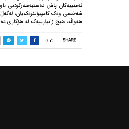
ئەمنییەکان پاش دەستبەسەرکردنی ناو
شه‌خسی وەک کامپیۆتێره‌كه‌یان، لەگەڵ خ
هەواڵە، هیچ زانیارییەک لە هۆکاری دەس
SHARE
0