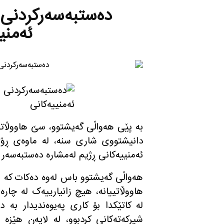
ده‌ستبه‌سه‌ركردنی 
ئه‌من
به‌ پێی هه‌واڵی گه‌یشتوو، سێ هاووڵاتیی
دانیشتووی شاری سنە، له‌ ماوه‌ی ڕۆ
ئەمنییەکانی ڕژیم له‌مشاره‌ دەستبەسەر 
هه‌واڵی گه‌یشتوو باس له‌وه‌ ده‌كات كه‌
هاووڵاتییانه‌، هیچ زانیارییەک له‌ چار
لە کاتێکدا بۆ کاری پەیوەندیدار بە 
شیرکەتەکانی کردبوو، لە لایەن هێزە ئەم