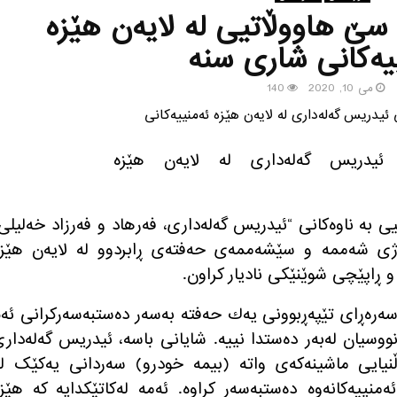
سێ هاووڵاتیی له‌ لایه‌ن هێزه‌
ییه‌كانی شاری سنه‌
می 10, 2020
140
 به‌ ناوه‌كانی “ئیدریس گەلەداری، فه‌رهاد و فه‌رزاد خه‌لیلی
ژی شه‌ممه‌ و سێشەممەی حه‌فته‌ی ڕابردوو لە لایەن هێز
و ڕاپێچی شوێنێکی نادیار كراون‌.
 سەرەڕای تێپه‌ڕبوونی یه‌ك حه‌فته‌ بەسەر دەستبەسەرکرانی ئه‌
ەنووسیان لەبەر دەستدا نییە. شایانی باسه‌، ئیدریس گه‌له‌دار
دڵنیایی ماشینەکەی واته‌ (بیمە خودرو) سەردانی یەکێک ل
نییەکانەوە دەستبەسەر کراوه‌. ئه‌مه‌ له‌كاتێكدایه‌ كه‌ هێز