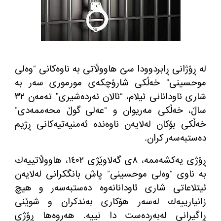
له‌ ڕۆژانی ڕابردوودا سێ هاووڵاتی به‌ ناوه‌كانی “وه‌لی
موحسینی” خه‌ڵكی شارۆچكه‌ی مورموری سه‌ر به‌
شاری ئاودانانی ئیلام، “ئالان ئه‌رده‌شیری” ته‌مه‌ن ٣٢
ساڵ، خه‌ڵكی مه‌ریوان و “عه‌لی گوڵ محه‌ممه‌دی”
خه‌ڵكی بۆكان له‌لایه‌ن ناوه‌نده‌ ئه‌منیه‌تیه‌كانی ڕژیم
ده‌ستبه‌سه‌ر كران.
ڕۆژی یەکشەممە، ٨ی گەلاوێژی ١٤٠٢، هاووڵاتییه‌ك
به‌ ناوی “وه‌لی موحسینی” پاش بانگكرانی له‌لایه‌ن
ئیتلاعاتی شاری ئاودانانه‌وه‌ ده‌ستبه‌سه‌ر و هیچ
زانیارییه‌ك له‌سه‌ر هۆكاری به‌ندكران و شوێنی
ڕاگیرانی له‌به‌رده‌ست دا نییه‌. هه‌روه‌ها ڕۆژی