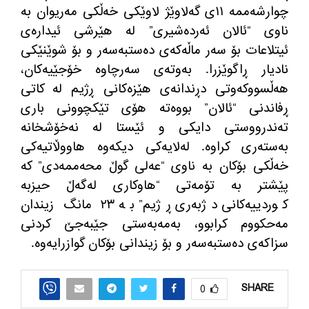
چوارشه‌ممه‌ ١١ی گه‌لاوێژ لاوێكی خه‌ڵكی مه‌ریوان به‌
ناوی “ئالان ئه‌رده‌شیری” له‌ هێرشی ئیداره‌ی
ئیتلاعات بۆ سه‌ر ماڵه‌كه‌ی ده‌ستبه‌سه‌ر و بۆ شوێنێكی
نادیار ڕاگوێزرا. به‌وته‌ی سه‌رچاوه‌ خۆجێیه‌كان،
هه‌ڵسووكه‌وتی دڕندانه‌ی هێزه‌كانی ڕژیم له‌ كاتی
ڕفاندنی “ئالان” بووه‌ته‌ هۆی تێكچوونی باری
ته‌ندرووستی دایكی و ئێستا له‌ نه‌خۆشخانه
به‌سته‌ری كراوه‌. له‌لایه‌كی دیكه‌وه‌ هاووڵاتیه‌كی
خه‌ڵكی بۆكان به‌ ناوی “عه‌لی گوڵ محه‌ممه‌دی” كه‌
پێشتر به‌ تۆمه‌تی “هاوكاری له‌گه‌ڵ حیزبه‌
كوردییه‌كانی دژبه‌ری ڕژیم” به‌ ٢٣ مانگ زیندان
مه‌حكووم كرابوو، به‌مه‌به‌ستی جێبه‌جێ كردنی
سزاكه‌ی ده‌ستبه‌سه‌ر و بۆ زیندانی بۆكان گوازرایه‌وه‌.
SHARE
0