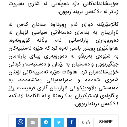
خۆپیشاندانه‌كانی دژه‌ ده‌وڵه‌تی له‌ شاری به‌یروت
زیاتر له‌ ٤٠ كه‌س برینداربوون.
كاتژمێرێك دوای ئه‌م ڕووداوه‌ سه‌دان كه‌س له‌
ناڕازییان به‌ بنه‌مای ده‌سه‌ڵاتی سیاسی لۆبنان له‌
ده‌وروبه‌ری پارله‌مانی ئه‌م وڵاته‌ كۆبوونه‌وه‌.
هه‌واڵنێری ڕویترز باسی له‌وه‌ كرد كه‌ هێزه‌ ئه‌منییه‌كان
به‌ شێوه‌ی به‌ربڵاو له‌ ده‌وروبه‌ری بینای پارله‌مان
جێگیربوون و ده‌ستیان به‌ لێدان و ده‌ستبه‌سه‌ر كردنی
خۆپیشانده‌ران كرد. هاوكات هێزه‌ ئه‌منییه‌كانی لۆبنان
شه‌وی شه‌ممه‌ و سه‌رله‌به‌یانی یه‌كشه‌ممه‌، به‌
مه‌به‌ستی بڵاوه‌پێكردنی ناڕازییان گازی فرمیسك ڕێژ
و گلوله‌ی لاستیكییان به‌ كارهێنا و له‌ ئاكامدا لانیكه‌م
٤٦ كه‌س برینداربوون.
SHARE
0