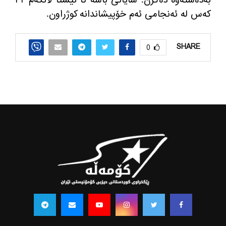
كه‌س له‌ ئه‌نجامی ئه‌م خۆپیشاندانه‌ كوژراون.
SHARE
0