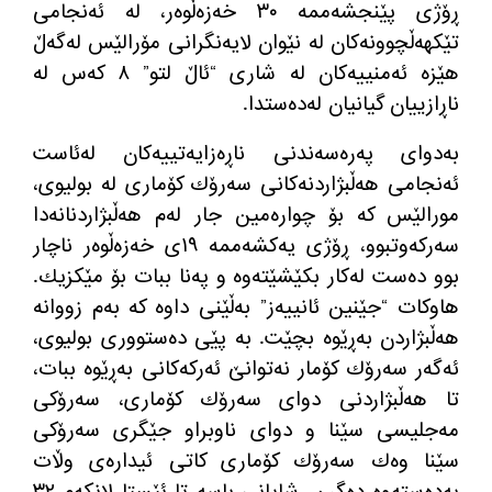
ڕۆژی پێنجشه‌ممه‌ ٣٠ خه‌زه‌ڵوه‌ر، له‌ ئه‌نجامی
تێكهه‌ڵچوونه‌كان له‌ نێوان لایه‌نگرانی مۆرالێس له‌گه‌ڵ
هێزه‌ ئه‌منییه‌كان له‌ شاری “ئاڵ لتو” ٨ كه‌س له‌
ناڕازییان گیانیان له‌ده‌ستدا.
به‌دوای په‌ره‌سه‌ندنی ناڕه‌زایه‌تییه‌كان له‌ئاست
ئه‌نجامی هه‌ڵبژاردنه‌كانی سه‌رۆك كۆماری له‌ بولیوی،
مورالێس كه‌ بۆ چواره‌مین جار له‌م هه‌ڵبژاردنانه‌دا
سه‌ركه‌وتبوو، ڕۆژی یه‌كشه‌ممه‌ ١٩ی خه‌زه‌ڵوه‌ر ناچار
بوو ده‌ست له‌كار بكێشێته‌وه‌ و په‌نا ببات بۆ مێكزیك.
هاوكات “جێنین ئانییه‌ز” به‌ڵێنی داوه‌ كه‌ به‌م زووانه‌
هه‌ڵبژاردن به‌ڕێوه‌ بچێت. به‌ پێی ده‌ستووری بولیوی،
ئه‌گه‌ر سه‌رۆك كۆمار نه‌توانێ ئه‌ركه‌كانی به‌ڕێوه ‌ببات،
تا هه‌ڵبژاردنی دوای سه‌رۆك كۆماری، سه‌رۆكی
مه‌جلیسی سێنا و دوای ناوبراو جێگری سه‌رۆكی
سێنا وه‌ك سه‌رۆك كۆماری كاتی ئیداره‌ی وڵات
به‌ده‌سته‌وه‌ ده‌گرن. شایانی باسه‌ تا ئێستا لانكه‌م ٣٢