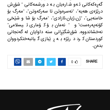
گه‌ڕه‌كه‌كانی ئه‌و شاره‌یان به‌ دورشمه‌كانی “شۆڕش
درێژه‌ی هه‌یه‌”، “نه‌سره‌وتن تا سه‌ركه‌وتن”، “مه‌رگ بۆ
خامنه‌یی”، “ژن،ژیان،ئازادی”، “مه‌رگ بۆ شا و شێخی
كۆنه‌په‌ره‌ست” و “نه‌مان بۆ كۆماری ئیسلامی”
نه‌خشاندووه‌. شۆڕشگێڕانی سنه‌ داوایان له‌ گه‌نجانی
كوردستان كرد درێژه‌ به‌ ڕێبازی گیانبه‌ختكردووان
بده‌ن.
SHARE
0