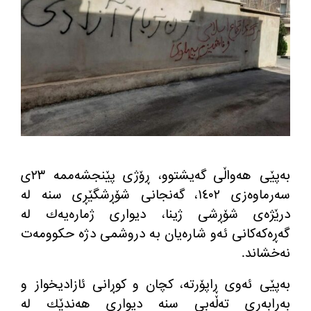
به‌پێی هه‌واڵی گه‌یشتوو، ڕۆژی پێنجشه‌ممه‌ ٢٣ی
سه‌رماوه‌زی ١٤٠٢، گه‌نجانی شۆڕشگێڕی سنه‌ له‌
درێژه‌ی شۆڕشی ژینا، دیواری ژماره‌یه‌ك له‌
گه‌ڕه‌كه‌كانی ئه‌و شاره‌یان به‌ دروشمی دژه‌ حكوومه‌ت
نه‌خشاند.
به‌پێی ئه‌وی ڕاپۆرته‌، كچان و كوڕانی ئازادیخواز و
به‌رابه‌ری ته‌ڵه‌بی سنه‌ دیواری هه‌ندێك له‌