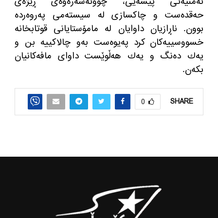
ئه‌منیه‌تی پیشه‌یی، چوونه‌سه‌ره‌وه‌ی ڕێژه‌ی
حه‌قده‌ست و چاكسازی له‌ سیسته‌می په‌روه‌رده‌
بوون. ناڕازیان داوایان له‌ مامۆستایانی قوتابخانه
خسووسییه‌كان كرد په‌یوه‌ست به‌و چالاكییه‌ بن و
یه‌ك ده‌نگ و یه‌ك هه‌ڵوێست داوای مافه‌كانیان
بكه‌ن.
SHARE
0