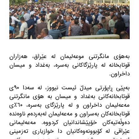
به‌هۆی مانگرتنی موعه‌لیمان له‌ عێراق، هه‌زاران
قوتابخانه له‌ پارێزگاكانی به‌سره‌، به‌غداد و میسان
داخراون.
به‌پێی ڕاپۆرتی میدڵ ئیست نیووز، له‌ سه‌دا ٩٠ی
قوتابخانه‌كانی به‌غداد و میسان به‌ هۆی مانگرتنی
مه‌عه‌لیمان داخراون و له‌ پارێزگای به‌سره‌، ٦٠٪ی
قوتابخانه‌كان به‌سراون و مه‌عه‌لیمان له‌به‌رده‌م ناوه‌نده‌
ده‌وڵه‌تیه‌كان خۆپێشاندانیان كردووه‌. مه‌عه‌لیمانی
عێراقی له‌ كۆبوونه‌وه‌كانیان دا خوازیاری ته‌زمینی