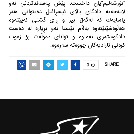
“ئۆرشه‌لیم”یان داخست. پێش په‌سه‌ندكردنی ئه‌و
لایه‌حه‌یه‌ دادگای باڵای ئیسڕائیل ده‌یتوانی هه‌ر
یاسایه‌ك كه‌ له‌گه‌ڵ بیر و ڕای گشتی نه‌یێته‌وه‌
هه‌ڵوه‌شێنێته‌وه‌ به‌ڵام ئێستا ئه‌و بڕیاره‌ له‌ ده‌ست
دادگوسته‌ری نه‌ماوه‌ و توانای ده‌وڵه‌ت بۆ زه‌وت
كردنی ئازادیه‌كان چووه‌ته‌ سه‌ره‌وه‌.
SHARE
0