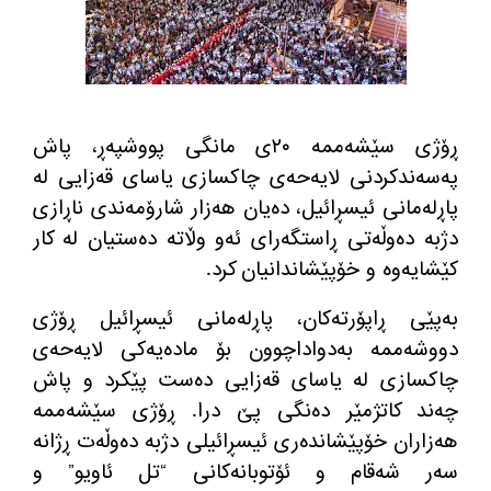
ڕۆژی سێشه‌ممه‌ ٢٠ی مانگی پووشپه‌ڕ، پاش
په‌سه‌ندكردنی لایه‌حه‌ی چاكسازی یاسای قه‌زایی له‌
پاڕله‌مانی ئیسڕائیل، ده‌یان هه‌زار شارۆمه‌ندی ناڕازی
دژبه‌ ده‌وڵه‌تی ڕاستگه‌رای ئه‌و وڵاته ده‌ستیان له‌ كار
كێشایه‌وه‌ و خۆپێشاندانیان كرد.
به‌پێی ڕاپۆرته‌كان، پاڕله‌مانی ئیسڕائیل ڕۆژی
دووشه‌ممه‌ به‌دواداچوون بۆ ماده‌یه‌كی لایه‌حه‌ی
چاكسازی له‌ یاسای قه‌زایی ده‌ست پێكرد و پاش
چه‌ند كاتژمێر ده‌نگی پێ درا. ڕۆژی سێشه‌ممه‌
هه‌زاران خۆپێشانده‌ری ئیسڕائیلی دژبه‌ ده‌وڵه‌ت ڕژانه
سه‌ر شه‌قام و ئۆتوبانه‌كانی “تل ئاویو” و