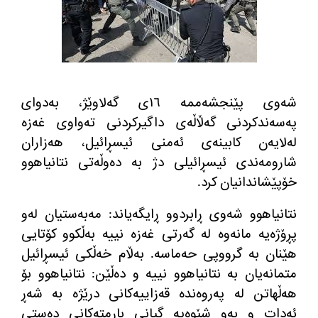
شه‌وی پێنجشه‌ممه‌ ١٦ی گه‌لاوێژ، به‌دوای
په‌سه‌ندكردنی گه‌ڵاڵه‌ی داگیركردنی ته‌واوی غه‌زه‌
له‌لایه‌ن كابینه‌ی ئه‌منی ئیسڕائیل، هه‌زاران
شارومه‌ندی ئیسڕائیلی دژ به‌ ده‌وڵه‌تی نتانیاهوو
خۆپێشاندانیان كرد.
نتانیاهوو شه‌وی ڕابردوو ڕایگه‌یاند: مه‌به‌ستیان له‌و
پڕۆژه‌یه‌ مانه‌وه‌ له‌ گه‌رتی غه‌زه‌ نییه‌ به‌ڵكوو كۆتایی
هێنان به‌ گرووپی حه‌ماسه‌. به‌ڵام خه‌ڵكی ئیسڕائیل
متمانه‌یان به‌ نتانیاهوو نییه‌ و ده‌ڵێن: نتانیاهوو بۆ
هه‌ڵهاتن له‌ په‌روه‌نده‌ قه‌زاییه‌كانی درێژه‌ به‌ شه‌ڕ
ئه‌دات و به‌و شێوه‌یه‌ گیانی بارمته‌كانی ده‌ستی