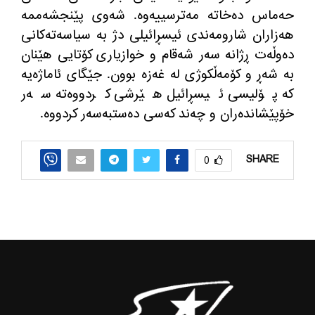
حه‌ماس ده‌خاته‌ مه‌ترسییه‌وه‌. شه‌وی پێنجشه‌ممه‌
هه‌زاران شارومه‌ندی ئیسڕائیلی دژ به‌ سیاسه‌ته‌كانی
ده‌وڵه‌ت ڕژانه سه‌ر شه‌قام و خوازیاری كۆتایی هێنان
به‌ شه‌ڕ و كۆمه‌ڵكوژی له‌ غه‌زه‌ بوون. جێگای ئاماژه‌یه‌
كه‌ پۆلیسی ئیسڕائیل هێرشی كردووه‌ته‌ سه‌ر
خۆپێشانده‌ران و چه‌ند كه‌سی ده‌ستبه‌سه‌ر كردووه‌.
SHARE
0