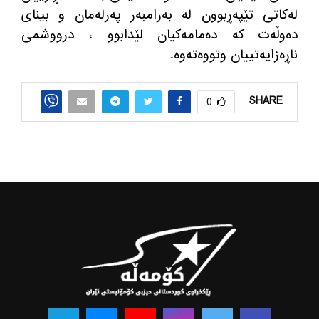
له‌كاتی تێپه‌ڕبوون له‌ به‌رامبه‌ر په‌رله‌مان و بینای
ده‌وڵه‌ت كه‌ ده‌مامه‌كیان لێدابوو ، درووشمی
ناڕه‌زایه‌تییان وتووه‌ته‌وه‌.
SHARE
0