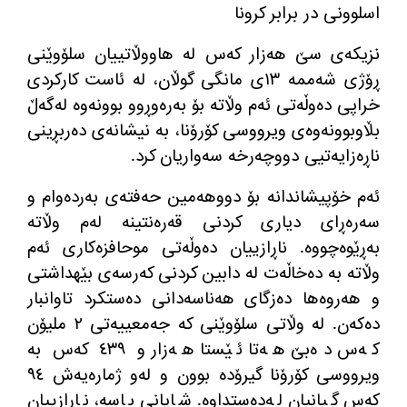
نزیكه‌ی سێ هه‌زار كه‌س له‌ هاووڵاتییان سلۆوێنی
ڕۆژی شه‌ممه‌ ١٣ی مانگی گوڵان، له‌ ئاست كاركردی
خراپی ده‌وڵه‌تی ئه‌م وڵاته‌ بۆ به‌ره‌وڕوو بوونه‌وه‌ له‌گه‌ڵ
بڵاوبوونه‌وه‌ی ویرووسی كۆرۆنا، به‌ نیشانه‌ی ده‌ربڕینی
ناڕه‌زایه‌تیی دووچه‌رخه‌ سه‌واریان كرد.
ئه‌م خۆپیشاندانه‌ بۆ دووهه‌مین حه‌فته‌ی به‌رده‌وام و
سه‌ره‌ڕای دیاری كردنی قه‌ره‌نتینه‌ له‌م وڵاته‌
به‌ڕێوه‌چووه‌. ناڕازییان ده‌وڵه‌تی موحافزه‌كاری ئه‌م
وڵاته‌ به‌ ده‌خاڵه‌ت له‌ دابین كردنی كه‌رسه‌ی بێهداشتی
و هه‌روه‌ها ده‌زگای هه‌ناسه‌دانی ده‌ستكرد تاوانبار
ده‌كه‌ن. له‌ وڵاتی سلۆوێنی كه‌ جه‌معییه‌تی ٢ ملیۆن
كه‌س ده‌بێ هه‌تا ئێستا هه‌زار و ٤٣٩ كه‌س به‌
ویرووسی كۆرۆنا گیرۆده‌ بوون و له‌و ژماره‌یه‌ش ٩٤
كه‌س گیانیان له‌ده‌ستداوه‌. شایانی باسه‌، ناڕازییان