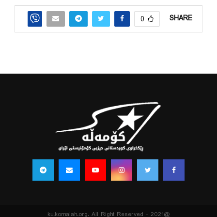
SHARE
0
@2021 - ku.komalah.org. All Right Reserved