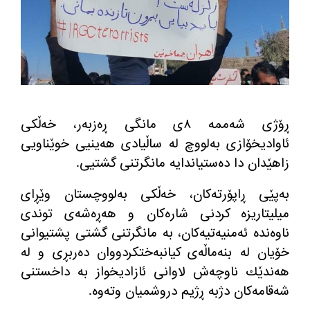
ڕۆژی شه‌ممه‌ ٨ی مانگی ڕه‌زبه‌ر، خه‌ڵكی
ئاوادیخۆازی به‌لووچ لە ساڵیادی هەینیی خوێناویی
زاهێدان دا ده‌ستیاندایه‌ مانگرتنی گشتیی.
به‌پێی ڕاپۆرته‌كان، خه‌ڵكی به‌لووچستان وێڕای
میلیتاریزه‌ كردنی شاره‌كان و هه‌ڕه‌شه‌ی توندی
ناوه‌نده‌ ئه‌منیه‌تیه‌كان، به‌ مانگرتنی گشتی پشتیوانی
خۆیان له‌ بنه‌ماڵه‌ی كیانبه‌ختكردووان ده‌ربڕی و له‌
هه‌ندێك ناوچه‌ش لاوانی ئازادیخواز به‌ داخستنی
شه‌قامه‌كان دژبه‌ ڕژیم دروشمیان وته‌وه‌.