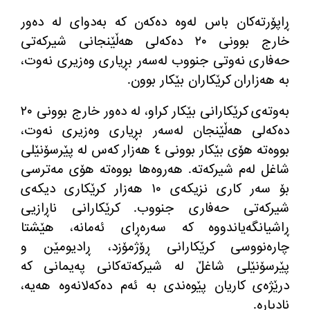
ڕاپۆرته‌كان باس له‌وه‌ ده‌كه‌ن كه‌ به‌دوای له‌ ده‌ور
خارج بوونی ٢٠ ده‌كه‌لی هه‌ڵێنجانی شیركه‌تی
حه‌فاری نه‌وتی جنووب له‌سه‌ر بڕیاری وه‌زیری نه‌وت،
به‌ هه‌زاران كرێكاران بێكار بوون.
به‌وته‌ی كرێكارانی بێكار كراو، له‌ ده‌ور خارج بوونی ٢٠
ده‌كه‌لی هه‌ڵێنجان له‌سه‌ر بڕیاری وه‌زیری نه‌وت،
بووه‌ته‌ هۆی بێكار بوونی ٤ هه‌زار كه‌س له‌ پێرسۆنێلی
شاغل له‌م شیركه‌ته‌. هه‌روه‌ها بووه‌ته‌ هۆی مه‌ترسی
بۆ سه‌ر كاری نزیكه‌ی ١٠ هه‌زار كرێكاری دیكه‌ی
شیركه‌تی حه‌فاری جنووب. كرێكارانی ناڕازیی
ڕاشیانگه‌یاندووه‌ كه‌ سه‌ره‌ڕای ئه‌مانه‌، هێشتا
چاره‌نووسی كرێكارانی ڕۆژمۆزد، ڕادیومێن و
پێرسۆنێلی شاغڵ له‌ شیركه‌ته‌كانی په‌یمانی كه‌
درێژه‌ی كاریان پێوه‌ندی به‌ ئه‌م ده‌كه‌لانه‌وه‌ هه‌یه‌،
نادیاره‌.