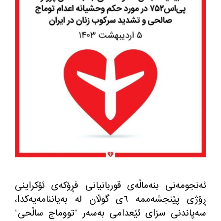
ئه‌نجومه‌نی بنه‌ماڵه‌ی قوربانیانی فڕۆكه‌ی ئۆكراینی
ڕۆژی پێنجشه‌ممه‌ ٦ی گوڵان له‌ به‌یاننامه‌یه‌كدا،
سه‌پاندنی سزای ئێعدامی به‌سه‌ر “تووماج ساڵحی”