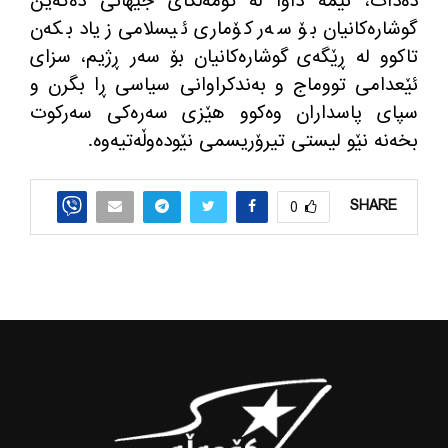
ده‌دات، ئێمه داوا له‌ كۆمه‌ڵگای جیهانی ده‌كه‌ین
گوشاره‌كانیان بۆ سه‌ر كۆماری ئیسلامی زیاد بكه‌ن
تاكوو له‌ ڕێگه‌ی گوشاره‌كانیان بۆ سه‌ر ڕژیم، سزای
ئێعدامی تووماج و به‌ندكراوانی سیاسی ڕا بگرن و
سپای پاسداران وه‌كوو هێزی سه‌ره‌كی سه‌ركوت
بخه‌نه‌ نێو لیستی تیرۆریسمی نێوده‌وڵه‌تیه‌وه‌.
SHARE
0