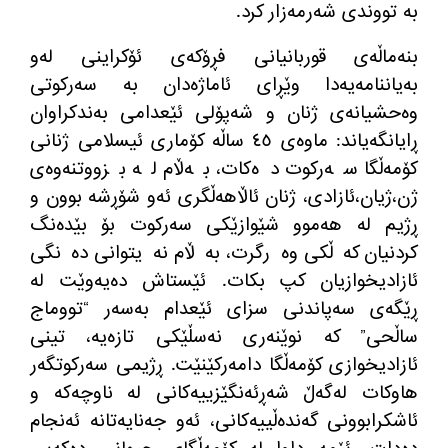
به‌ تووندی شه‌رمه‌زار كرد.
بنه‌ماڵه‌ی قوربانیانی فڕۆكه‌ی ئۆكراینی له‌و
به‌یاننامه‌یه‌دا وێڕای ئاماژه‌دان‌ به‌ سه‌ركوتی
وه‌حشیانه‌ی ژنان و شه‌پۆلی ئێعدامی به‌ندكراوان
ڕایانگه‌یاند:‌ ماوه‌ی ٤٥ ساڵه‌ كۆماری ئیسلامی ژنانی
كۆمه‌ڵگا سه‌ركوت ده‌كات، به‌ڵام له‌ بزووتنه‌وه‌ی
ژن،ژیان،ئازادی، ژنان ئاڵاهه‌ڵگری ئه‌و شۆڕشه‌ بوون و
ڕژیم له‌ هه‌موو شێوازێكی سه‌ركوت بۆ بێده‌نگ
كردنیان كه‌ڵكی وه‌رگرت، به‌ڵام نه‌یتوانی ده‌نگی
ئازادیخوازیان كپ بكات. ئێستاش ده‌یه‌وێت له‌
ڕێگه‌ی سه‌پاندنی سزای ئێعدام به‌سه‌ر “تووماج
ساڵحی” كه‌ نوێنه‌ری نه‌سڵێكی تازه‌یه‌، تینی
ئازادیخوازی كۆمه‌ڵگا دامه‌ركێنێت. ڕژیمی سه‌ركوتگه‌ر
هاوكات له‌گه‌ڵ شه‌ڕئه‌نگێزییه‌كانی له‌ ناوچه‌كه‌ و
ئاشكرابوونی گه‌نده‌ڵییه‌كانی، ئه‌و جه‌نایه‌تانه‌ ئه‌نجام